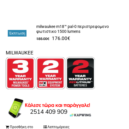
Αναλώσιμα
Αυτοκίνητο
Περισσότερα
milwaukee m18™ pal-0 περιστρεφομενο
φωτιστικο 1500 lumens
Έκπτωση
Original
Η
176.00
€
185.00
€
Επικοινωνία
price
τρέχουσα
MILWAUKEE
was:
τιμή
185.00€.
είναι:
176.00€.
Προσθήκη στο
Λεπτομέρειες