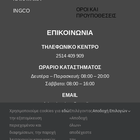
ΟΡΟΙ ΚΑΙ
INGCO
ΠΡΟΥΠΟΘΕΣΕΙΣ
ΕΠΙΚΟΙΝΩΝΙΑ
ΤΗΛΕΦΩΝΙΚΟ ΚΕΝΤΡΟ
2514 409 909
ΩΡΑΡΙΟ ΚΑΤΑΣΤΗΜΑΤΟΣ
Δευτέρα – Παρασκευή: 08:00 – 20:00
Σάββατο: 08:00 – 16:00
EMAIL
afoipouloushop@gmail.com
Χρησιμοποιούμε cookies για
εδώ
Επιλέγοντας
Αποδοχή Επιλογών
την εξατομίκευση
«Αποδοχή
περιεχομένου και
όλων»
διαφημίσεων, την παροχή
αποδέχεστε
λειτουργιών κοινωνικών
την