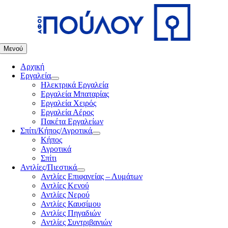
Μετάβαση
στο
περιεχόμενο
Μενού
Αρχική
Εργαλεία
Ηλεκτρικά Εργαλεία
Εργαλεία Μπαταρίας
Εργαλεία Χειρός
Εργαλεία Αέρος
Πακέτα Εργαλείων
Σπίτι/Κήπος/Αγροτικά
Κήπος
Αγροτικά
Σπίτι
Αντλίες/Πιεστικά
Αντλίες Επιφανείας – Λυμάτων
Αντλίες Κενού
Αντλίες Νερού
Αντλίες Καυσίμου
Αντλίες Πηγαδιών
Αντλίες Συντριβανιών