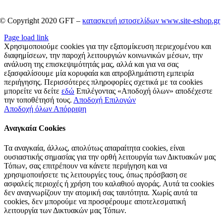
© Copyright 2020 GFT –
κατασκευή ιστοσελίδων www.site-eshop.gr
Page load link
Χρησιμοποιούμε cookies για την εξατομίκευση περιεχομένου και
διαφημίσεων, την παροχή λειτουργιών κοινωνικών μέσων, την
ανάλυση της επισκεψιμότητάς μας, αλλά και για να σας
εξασφαλίσουμε μία κορυφαία και απροβλημάτιστη εμπειρία
περιήγησης. Περισσότερες πληροφορίες σχετικά με τα cookies
μπορείτε να δείτε
εδώ
Επιλέγοντας «Αποδοχή όλων» αποδέχεστε
την τοποθέτησή τους.
Αποδοχή Επιλογών
Αποδοχή όλων
Απόρριψη
Αναγκαία Cookies
Τα αναγκαία, άλλως, απολύτως απαραίτητα cookies, είναι
ουσιαστικής σημασίας για την ορθή λειτουργία των Δικτυακών μας
Τόπων, σας επιτρέπουν να κάνετε περιήγηση και να
χρησιμοποιήσετε τις λειτουργίες τους, όπως πρόσβαση σε
ασφαλείς περιοχές ή χρήση του καλαθιού αγοράς. Αυτά τα cookies
δεν αναγνωρίζουν την ατομική σας ταυτότητα. Χωρίς αυτά τα
cookies, δεν μπορούμε να προσφέρουμε αποτελεσματική
λειτουργία των Δικτυακών μας Τόπων.