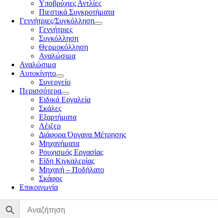
Υποβρύχιες Αντλίες
Πιεστικά Συγκροτήματα
Γεννήτριες/Συγκόλληση
Γεννήτριες
Συγκόλληση
Θερμοκόλληση
Αναλώσιμα
Αναλώσιμα
Αυτοκίνητο
Συνεργείο
Περισσότερα
Ειδικά Εργαλεία
Σκάλες
Εξαρτήματα
Λέιζερ
Διάφορα Όργανα Μέτρησης
Μηχανήματα
Ρουχισμός Εργασίας
Είδη Κιγκαλερίας
Μηχανή – Ποδήλατο
Σκάφος
Επικοινωνία