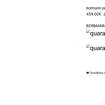
bormann p
459.00
€
BORMANN
Προσθήκη σ