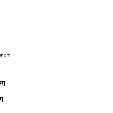
n pro
ση
ση