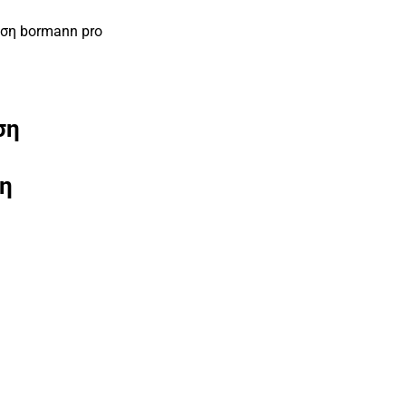
ση bormann pro
ση
ση