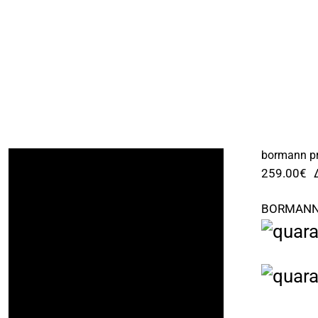
bormann p
259.00
€
BORMANN