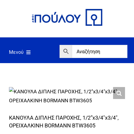
Μετάβαση
στο
περιεχόμενο
Μενού
Αρχική
Εργαλεία
Σπίτι/Κήπος/Αγροτικά
Αντλίες/Πιεστικά
ΚΑΝΟΥΛΑ ΔΙΠΛΗΣ ΠΑΡΟΧΗΣ, 1/2”x3/4″x3/4″,
Γεννήτριες/Συγκόλληση
ΟΡΕΙΧΑΛΚΙΝΗ BORMANN BTW3605