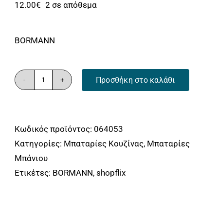
Αναλώσιμα
12.00
€
2 σε απόθεμα
Αυτοκίνητο
BORMANN
Περισσότερα
Επικοινωνία
Προσθήκη στο καλάθι
ΚΑΝΟΥΛΑ
ΔΙΠΛΗΣ
ΠΑΡΟΧΗΣ,
Κωδικός προϊόντος:
064053
1/2''x3/4"x3/4",
Κατηγορίες:
Μπαταρίες Κουζίνας
,
Μπαταρίες
ΟΡΕΙΧΑΛΚΙΝΗ
Μπάνιου
BORMANN
Ετικέτες:
BORMANN
,
shopflix
BTW3605
ποσότητα