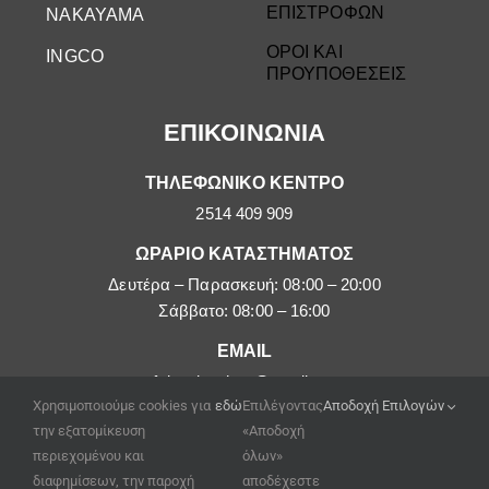
ΕΠΙΣΤΡΟΦΩΝ
NAKAYAMA
ΟΡΟΙ ΚΑΙ
INGCO
ΠΡΟΥΠΟΘΕΣΕΙΣ
ΕΠΙΚΟΙΝΩΝΙΑ
ΤΗΛΕΦΩΝΙΚΟ ΚΕΝΤΡΟ
2514 409 909
ΩΡΑΡΙΟ ΚΑΤΑΣΤΗΜΑΤΟΣ
Δευτέρα – Παρασκευή: 08:00 – 20:00
Σάββατο: 08:00 – 16:00
EMAIL
afoipouloushop@gmail.com
Χρησιμοποιούμε cookies για
εδώ
Επιλέγοντας
Αποδοχή Επιλογών
την εξατομίκευση
«Αποδοχή
περιεχομένου και
όλων»
διαφημίσεων, την παροχή
αποδέχεστε