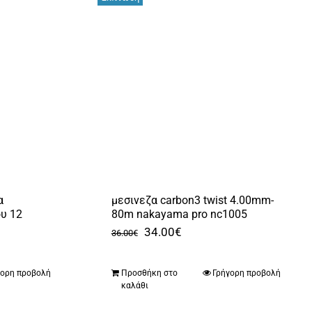
α
μεσινεζα carbon3 twist 4.00mm-
υ 12
80m nakayama pro nc1005
Original
Η
34.00
€
36.00
€
price
τρέχουσα
was:
τιμή
γορη προβολή
Προσθήκη στο
Γρήγορη προβολή
καλάθι
36.00€.
είναι: