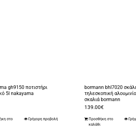
ma gh9150 ποτιστήρι
bormann bhl7020 σκάλ
κό 5l nakayama
τηλεσκοπική αλουμινίο
σκαλιά bormann
139.00
€
ήκη στο
Γρήγορη προβολή
Προσθήκη στο
Γρή
ι
καλάθι