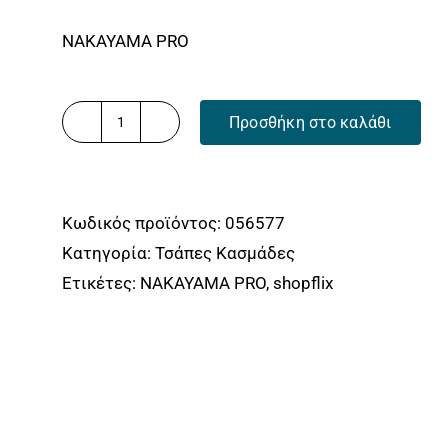
NAKAYAMA PRO
Προσθήκη στο καλάθι
ΣΚΑΛΙΣΤΗΡΙ
ΔΙΧΑΛΟ
ΜΕ
Κωδικός προϊόντος:
056577
ΞΥΛΙΝΗ
Κατηγορία:
Τσάπες Κασμάδες
ΛΑΒΗ
Ετικέτες:
NAKAYAMA PRO
,
shopflix
600g
60cm
NAKAYAMA
PRO
SSF562
ποσότητα