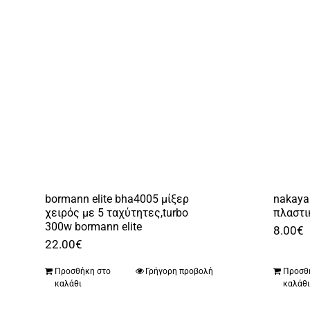
bormann elite bha4005 μίξερ
nakaya
χειρός με 5 ταχύτητες,turbo
πλαστι
300w bormann elite
8.00
€
22.00
€
Προσθήκη στο
Γρήγορη προβολή
Προσθ
καλάθι
καλάθ