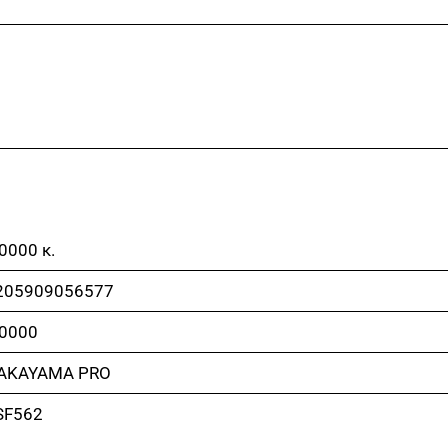
0000 κ.
205909056577
.0000
AKAYAMA PRO
SF562