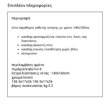
ποσότητα
Επιπλέον πληροφορίες
περιγραφή
σίτα παραθύρου κάθετης κίνησης με φρένο 140x160cm
καιnbsp;προσαρμόζεται εύκολα στις δικές σας
διαστάσεις
καιnbsp;άκαυστη σίτα
καιnbsp;έυκολη τοποθέτηση χωρίς βίδες
αλουμινίου
περιλαμβάνει φρένο
τεμάχια/κιβώτιο 6
έξτρα διαστάσεις σίτας : 140x160cm
χρώμα λεύκο
156.5x17x26 156.5x17x26
βάρος συσκευασίας kg 3.2