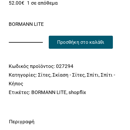
Αναλώσιμα
52.00
€
1 σε απόθεμα
Αυτοκίνητο
BORMANN LITE
Περισσότερα
Επικοινωνία
Προσθήκη στο καλάθι
BORMANN
BPN3400
Σίτα
Κωδικός προϊόντος:
027294
Παραθύρου
Κατηγορίες:
Σίτες
,
Σκίαση - Σίτες
,
Σπίτι
,
Σπίτι -
Κάθετης
Κήπος
Κίνησης
Ετικέτες:
BORMANN LITE
,
shopflix
με
Φρένο
140x160cm
Περιγραφή
BORMANN