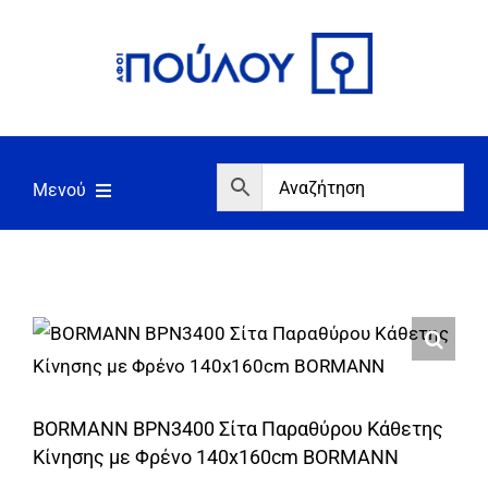
Μετάβαση
στο
περιεχόμενο
Μενού
Αρχική
Εργαλεία
Σπίτι/Κήπος/Αγροτικά
Αντλίες/Πιεστικά
BORMANN BPN3400 Σίτα Παραθύρου Κάθετης
Γεννήτριες/Συγκόλληση
Κίνησης με Φρένο 140x160cm BORMANN