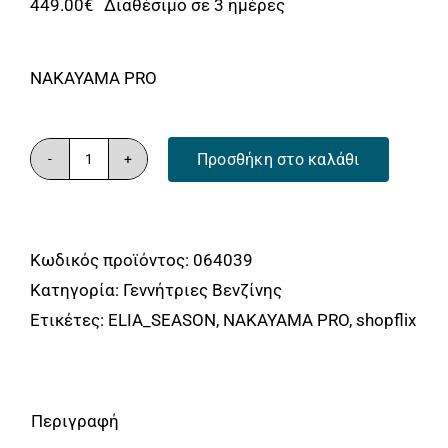
449.00
€
Διαθέσιμο σε 3 ημέρες
NAKAYAMA PRO
Προσθήκη στο καλάθι
NAKAYAMA
PRO
GB1330
Κωδικός προϊόντος:
064039
Γεννήτρια
Κατηγορία:
Γεννήτριες Βενζίνης
Βενζίνης
Ετικέτες:
ELIA_SEASON
,
NAKAYAMA PRO
,
shopflix
Inverter
Dc
3x12V
100A
Περιγραφή
Με