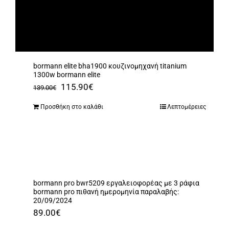
bormann elite bha1900 κουζινομηχανή titanium
1300w bormann elite
Original
Η
115.90
€
139.00
€
price
τρέχουσα
Προσθήκη στο καλάθι
Λεπτομέρειες
was:
τιμή
139.00€.
είναι:
115.90€.
bormann pro bwr5209 εργαλειοφορέας με 3 ράφια
bormann pro πιθανή ημερομηνία παραλαβής:
20/09/2024
89.00
€