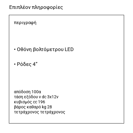
Επιπλέον πληροφορίες
Ρόδες
NAKAYAMA
περιγραφή
PRO
ποσότητα
• Οθόνη βολτόμετρου LED
• Ρόδες 4”
απόδοση 100α
τάση εξόδου v dc 3x12v
κυβισμός cc 196
βάρος καθαρό kg 28
τετράχρονος τετράχρονος