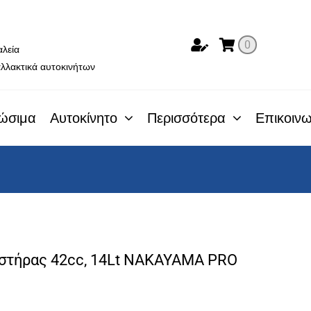
ο
0
αλεία
λλακτικά αυτοκινήτων
ώσιμα
Αυτοκίνητο
Περισσότερα
Επικοινω
τήρας 42cc, 14Lt NAKAYAMA PRO