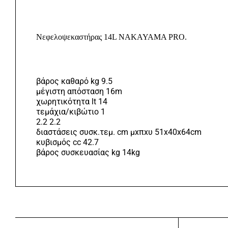
Νεφελοψεκαστήρας 14L NAKAYAMA PRO.
βάρος καθαρό kg 9.5
μέγιστη απόσταση 16m
χωρητικότητα lt 14
τεμάχια/κιβώτιο 1
2.2 2.2
διαστάσεις συσκ.τεμ. cm μxπxυ 51x40x64cm
κυβισμός cc 42.7
βάρος συσκευασίας kg 14kg