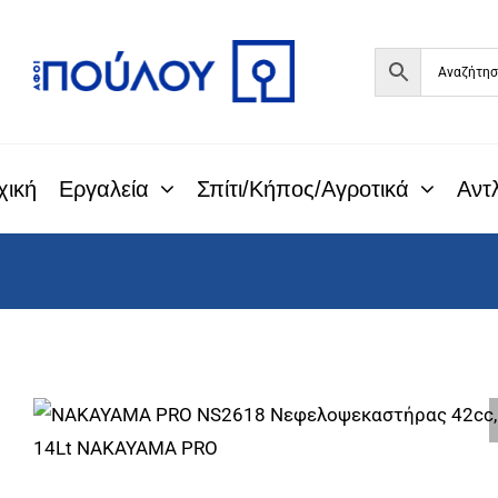
Μετάβαση
στο
περιεχόμενο
χική
Εργαλεία
Σπίτι/Κήπος/Αγροτικά
Αντλ