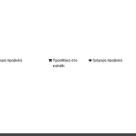
γορη προβολή
Προσθήκη στο
Γρήγορη προβολή
καλάθι