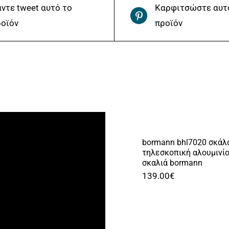
ντε tweet αυτό το
Καρφιτσώστε αυτ
οϊόν
προϊόν
bormann bhl7020 σκάλ
τηλεσκοπική αλουμινίο
σκαλιά bormann
139.00
€