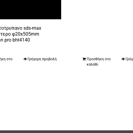
τοτρυπανο sds-max
φτερο φ20x505mm
n pro bht4140
€
ήκη στο
Γρήγορη προβολή
Προσθήκη στο
Γρή
ι
καλάθι