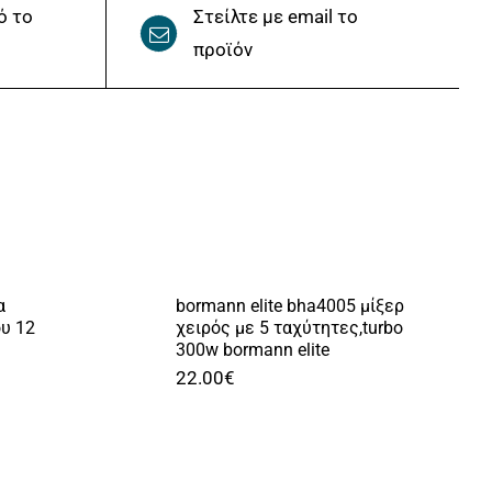
ό το
Στείλτε με email το
προϊόν
α
bormann elite bha4005 μίξερ
υ 12
χειρός με 5 ταχύτητες,turbo
300w bormann elite
22.00
€