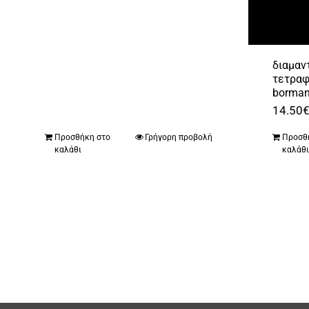
διαμαν
τετρα
borman
14.50
Προσθήκη στο
Γρήγορη προβολή
Προσθ
καλάθι
καλάθ