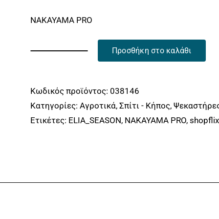
NAKAYAMA PRO
Προσθήκη στο καλάθι
NAKAYAMA
PRO
NS2618
Κωδικός προϊόντος:
038146
Νεφελοψεκαστήρας
Κατηγορίες:
Αγροτικά
,
Σπίτι - Κήπος
,
Ψεκαστήρε
42cc,
Ετικέτες:
ELIA_SEASON
,
NAKAYAMA PRO
,
shopflix
14Lt
NAKAYAMA
PRO
ποσότητα