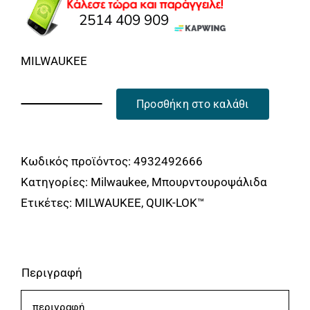
MILWAUKEE
Προσθήκη στο καλάθι
QUIK-
LOK™
FOPH-
Κωδικός προϊόντος:
4932492666
SHTA
Κατηγορίες:
Milwaukee
,
Μπουρντουροψάλιδα
ΠΡΟΣΑΡΤΗΜΑ
Ετικέτες:
MILWAUKEE
,
QUIK-LOK™
ΨΑΛΙΔΙ
ΜΠΟΡΝΤΟΥΡΑΣ
ποσότητα
Περιγραφή
περιγραφή