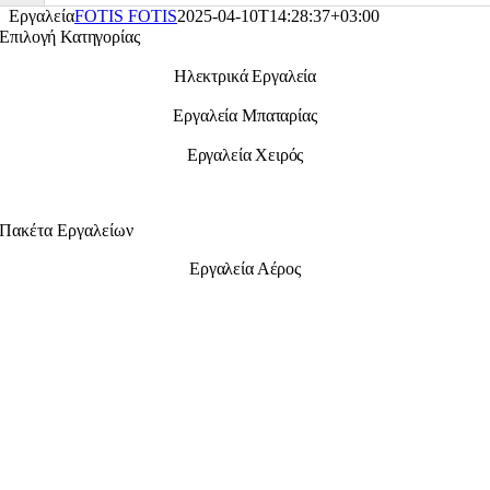
Εργαλεία
FOTIS FOTIS
2025-04-10T14:28:37+03:00
Επιλογή Κατηγορίας
Ηλεκτρικά Εργαλεία
Εργαλεία Μπαταρίας
Εργαλεία Χειρός
Πακέτα Εργαλείων
Εργαλεία Αέρος
ΕΠΙΚΟΙΝΩΝΙΑ
ΤΗΛΕΦΩΝΙΚΟ ΚΕΝΤΡΟ
2514 409 909
ΩΡΑΡΙΟ ΚΑΤΑΣΤΗΜΑΤΟΣ
Δευτέρα – Παρασκευή: 08:00 – 20:00