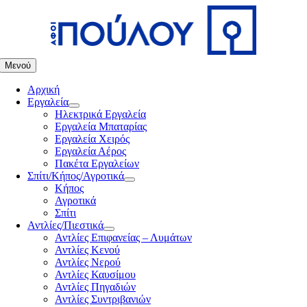
Μετάβαση
στο
περιεχόμενο
Μενού
Αρχική
Εργαλεία
Ηλεκτρικά Εργαλεία
Εργαλεία Μπαταρίας
Εργαλεία Χειρός
Εργαλεία Αέρος
Πακέτα Εργαλείων
Σπίτι/Κήπος/Αγροτικά
Κήπος
Αγροτικά
Σπίτι
Αντλίες/Πιεστικά
Αντλίες Επιφανείας – Λυμάτων
Αντλίες Κενού
Αντλίες Νερού
Αντλίες Καυσίμου
Αντλίες Πηγαδιών
Αντλίες Συντριβανιών