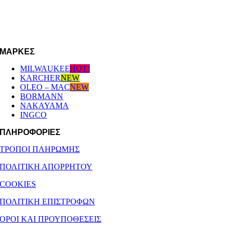
Σάββατο: 08:00 – 16:00
EMAIL
afoipouloushop@gmail.com
ΜΆΡΚΕΣ
MILWAUKEE
HOT!
KARCHER
NEW
OLEO – MAC
NEW
BORMANN
NAKAYAMA
INGCO
ΠΛΗΡΟΦΟΡΙΕΣ
ΤΡΟΠΟΙ ΠΛΗΡΩΜΗΣ
ΠΟΛΙΤΙΚΗ ΑΠΟΡΡΗΤΟΥ
COOKIES
ΠΟΛΙΤΙΚΗ ΕΠΙΣΤΡΟΦΩΝ
ΟΡΟΙ ΚΑΙ ΠΡΟΥΠΟΘΕΣΕΙΣ