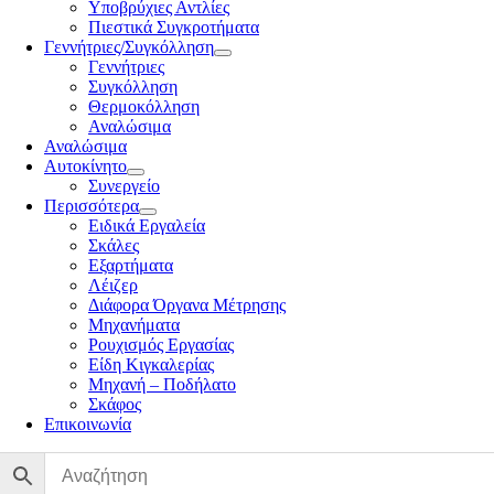
Υποβρύχιες Αντλίες
Πιεστικά Συγκροτήματα
Γεννήτριες/Συγκόλληση
Γεννήτριες
Συγκόλληση
Θερμοκόλληση
Αναλώσιμα
Αναλώσιμα
Αυτοκίνητο
Συνεργείο
Περισσότερα
Ειδικά Εργαλεία
Σκάλες
Εξαρτήματα
Λέιζερ
Διάφορα Όργανα Μέτρησης
Μηχανήματα
Ρουχισμός Εργασίας
Είδη Κιγκαλερίας
Μηχανή – Ποδήλατο
Σκάφος
Επικοινωνία