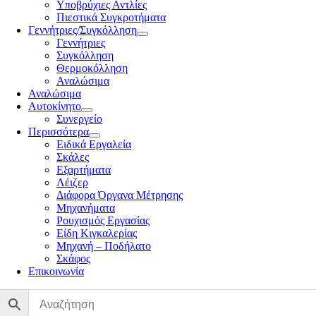
Υποβρύχιες Αντλίες
Πιεστικά Συγκροτήματα
Γεννήτριες/Συγκόλληση
Γεννήτριες
Συγκόλληση
Θερμοκόλληση
Αναλώσιμα
Αναλώσιμα
Αυτοκίνητο
Συνεργείο
Περισσότερα
Ειδικά Εργαλεία
Σκάλες
Εξαρτήματα
Λέιζερ
Διάφορα Όργανα Μέτρησης
Μηχανήματα
Ρουχισμός Εργασίας
Είδη Κιγκαλερίας
Μηχανή – Ποδήλατο
Σκάφος
Επικοινωνία