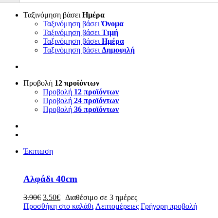
Ταξινόμηση βάσει
Ημέρα
Ταξινόμηση βάσει
Όνομα
Ταξινόμηση βάσει
Τιμή
Ταξινόμηση βάσει
Ημέρα
Ταξινόμηση βάσει
Δημοφιλή
Προβολή
12 προϊόντων
Προβολή
12 προϊόντων
Προβολή
24 προϊόντων
Προβολή
36 προϊόντων
Έκπτωση
Αλφάδι 40cm
Original
Η
3.90
€
3.50
€
Διαθέσιμο σε 3 ημέρες
price
τρέχουσα
Προσθήκη στο καλάθι
Λεπτομέρειες
Γρήγορη προβολή
was:
τιμή