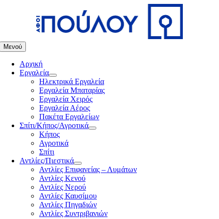
Μετάβαση
στο
περιεχόμενο
Μενού
Αρχική
Εργαλεία
Ηλεκτρικά Εργαλεία
Εργαλεία Μπαταρίας
Εργαλεία Χειρός
Εργαλεία Αέρος
Πακέτα Εργαλείων
Σπίτι/Κήπος/Αγροτικά
Κήπος
Αγροτικά
Σπίτι
Αντλίες/Πιεστικά
Αντλίες Επιφανείας – Λυμάτων
Αντλίες Κενού
Αντλίες Νερού
Αντλίες Καυσίμου
Αντλίες Πηγαδιών
Αντλίες Συντριβανιών