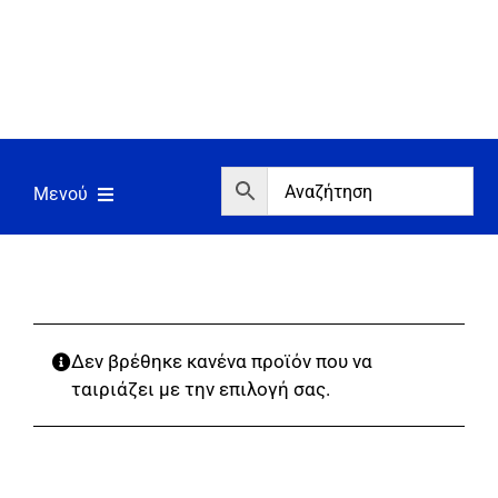
Μετάβαση
στο
περιεχόμενο
Μενού
Αρχική
Εργαλεία
Σπίτι/Κήπος/Αγροτικά
Δεν βρέθηκε κανένα προϊόν που να
ταιριάζει με την επιλογή σας.
Αντλίες/Πιεστικά
Γεννήτριες/Συγκόλληση