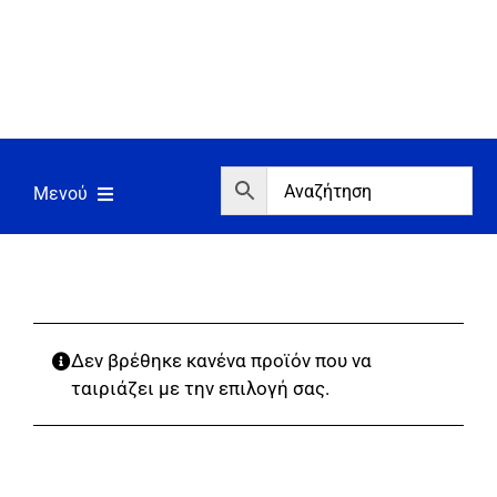
Μετάβαση
στο
περιεχόμενο
Μενού
Αρχική
Εργαλεία
Σπίτι/Κήπος/Αγροτικά
Δεν βρέθηκε κανένα προϊόν που να
ταιριάζει με την επιλογή σας.
Αντλίες/Πιεστικά
Γεννήτριες/Συγκόλληση