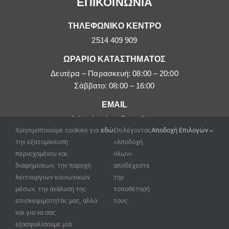
ΕΠΙΚΟΙΝΩΝΙΑ
ΤΗΛΕΦΩΝΙΚΟ ΚΕΝΤΡΟ
2514 409 909
ΩΡΑΡΙΟ ΚΑΤΑΣΤΗΜΑΤΟΣ
Δευτέρα – Παρασκευή: 08:00 – 20:00
Σάββατο: 08:00 – 16:00
EMAIL
afoipouloushop@gmail.com
Χρησιμοποιούμε cookies για
εδώ
Επιλέγοντας
Αποδοχή Επιλογών
την εξατομίκευση
«Αποδοχή
περιεχομένου και
όλων»
διαφημίσεων, την παροχή
αποδέχεστε
λειτουργιών κοινωνικών
την
μέσων, την ανάλυση της
τοποθέτησή
επισκεψιμότητάς μας, αλλά
τους.
και για να σας
εξασφαλίσουμε μία