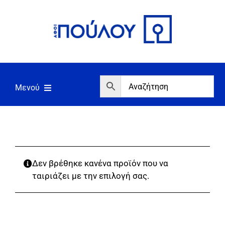
Μετάβαση
στο
περιεχόμενο
Μενού
Αρχική
Εργαλεία
Σπίτι/Κήπος/Αγροτικά
Δεν βρέθηκε κανένα προϊόν που να
ταιριάζει με την επιλογή σας.
Αντλίες/Πιεστικά
Γεννήτριες/Συγκόλληση