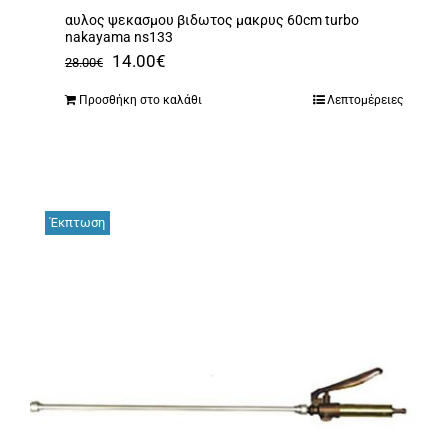
αυλος ψεκασμου βιδωτος μακρυς 60cm turbo
nakayama ns133
Original
Η
14.00
€
28.00
€
price
τρέχουσα
Προσθήκη στο καλάθι
Λεπτομέρειες
was:
τιμή
28.00€.
είναι:
14.00€.
Έκπτωση