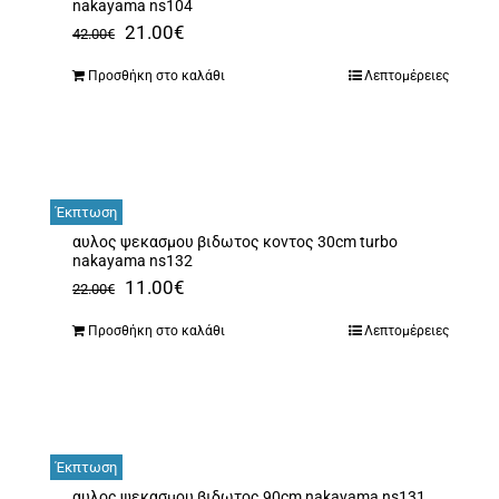
nakayama ns104
Original
Η
21.00
€
42.00
€
price
τρέχουσα
Προσθήκη στο καλάθι
Λεπτομέρειες
was:
τιμή
42.00€.
είναι:
21.00€.
Έκπτωση
αυλος ψεκασμου βιδωτος κοντος 30cm turbo
nakayama ns132
Original
Η
11.00
€
22.00
€
price
τρέχουσα
Προσθήκη στο καλάθι
Λεπτομέρειες
was:
τιμή
22.00€.
είναι:
11.00€.
Έκπτωση
αυλος ψεκασμου βιδωτος 90cm nakayama ns131