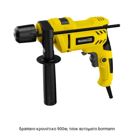
δραπανο κρουστικο 900w, τσοκ αυτοματο bormann