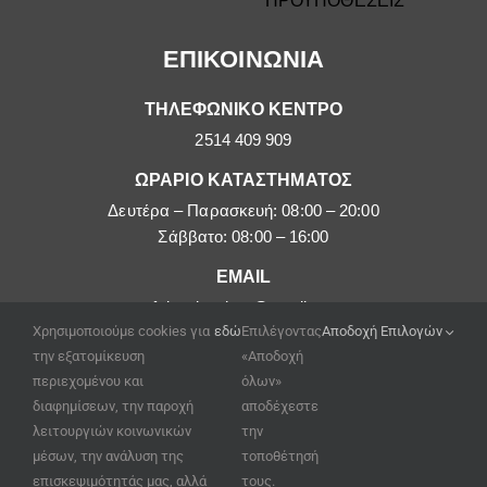
ΠΡΟΥΠΟΘΕΣΕΙΣ
ΕΠΙΚΟΙΝΩΝΙΑ
ΤΗΛΕΦΩΝΙΚΟ ΚΕΝΤΡΟ
2514 409 909
ΩΡΑΡΙΟ ΚΑΤΑΣΤΗΜΑΤΟΣ
Δευτέρα – Παρασκευή: 08:00 – 20:00
Σάββατο: 08:00 – 16:00
EMAIL
afoipouloushop@gmail.com
Χρησιμοποιούμε cookies για
εδώ
Επιλέγοντας
Αποδοχή Επιλογών
την εξατομίκευση
«Αποδοχή
περιεχομένου και
όλων»
διαφημίσεων, την παροχή
αποδέχεστε
λειτουργιών κοινωνικών
την
μέσων, την ανάλυση της
τοποθέτησή
επισκεψιμότητάς μας, αλλά
τους.