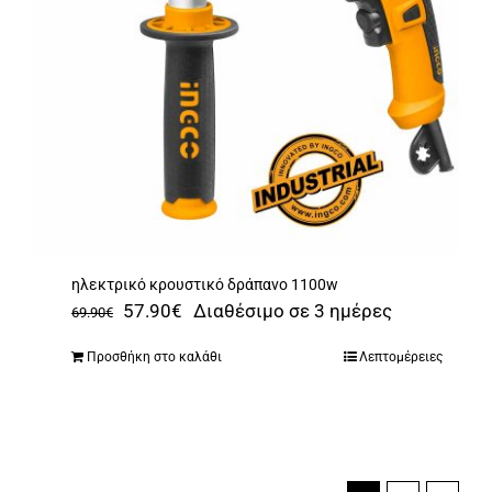
ηλεκτρικό κρουστικό δράπανο 1100w
Original
Η
57.90
€
Διαθέσιμο σε 3 ημέρες
69.90
€
price
τρέχουσα
Προσθήκη στο καλάθι
Λεπτομέρειες
was:
τιμή
69.90€.
είναι:
57.90€.