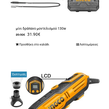
μίνι δράπανο μοντελισμού 130w
Original
Η
31.90
€
39.90
€
price
τρέχουσα
Προσθήκη στο καλάθι
Λεπτομέρειες
was:
τιμή
39.90€.
είναι:
31.90€.
Έκπτωση