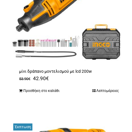
μίνι δράπανο μοντελισμού με lcd 200w
Original
Η
42.90
€
53.90
€
price
τρέχουσα
Προσθήκη στο καλάθι
Λεπτομέρειες
was:
τιμή
53.90€.
είναι:
42.90€.
Έκπτωση