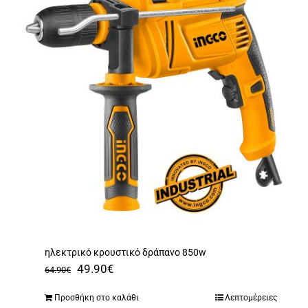
ηλεκτρικό κρουστικό δράπανο 850w
Original
Η
49.90
€
64.90
€
price
τρέχουσα
Προσθήκη στο καλάθι
Λεπτομέρειες