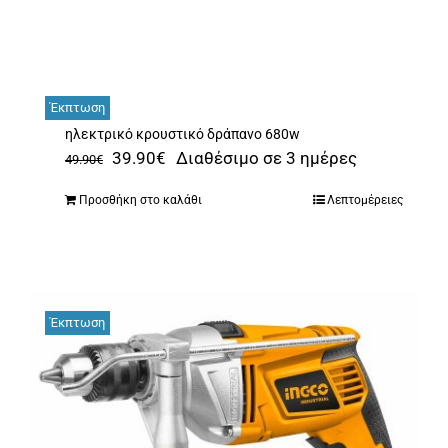
was:
τιμή
64.90€.
είναι:
49.90€.
Έκπτωση
ηλεκτρικό κρουστικό δράπανο 680w
Original
Η
39.90
€
Διαθέσιμο σε 3 ημέρες
49.90
€
price
τρέχουσα
Προσθήκη στο καλάθι
Λεπτομέρειες
was:
τιμή
49.90€.
είναι:
39.90€.
Έκπτωση