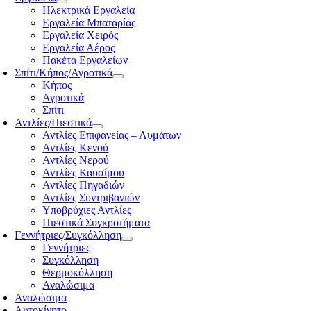
Ηλεκτρικά Εργαλεία
Εργαλεία Μπαταρίας
Εργαλεία Χειρός
Εργαλεία Αέρος
Πακέτα Εργαλείων
Σπίτι/Κήπος/Αγροτικά
Κήπος
Αγροτικά
Σπίτι
Αντλίες/Πιεστικά
Αντλίες Επιφανείας – Λυμάτων
Αντλίες Κενού
Αντλίες Νερού
Αντλίες Καυσίμου
Αντλίες Πηγαδιών
Αντλίες Συντριβανιών
Υποβρύχιες Αντλίες
Πιεστικά Συγκροτήματα
Γεννήτριες/Συγκόλληση
Γεννήτριες
Συγκόλληση
Θερμοκόλληση
Αναλώσιμα
Αναλώσιμα
Αυτοκίνητο