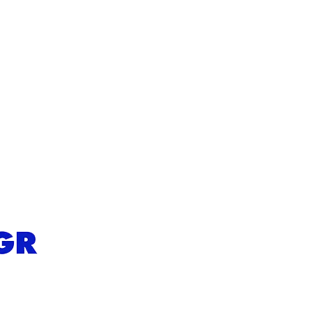
 επώνυμα εργαλεία και εξοπλισμό υψηλών απαιτήσεων. Με μια παρά
νακαλύψτε πανίσχυρα ηλεκτρικά εργαλεία και αυθεντικά αναλώσιμα
Επιπλέον, εξοπλιστείτε με τα κορυφαία συστήματα καθαρισμού Kärche
 η έμπειρη ομάδα μας είναι εδώ για να σας προσφέρει άμεση εξυπηρέ