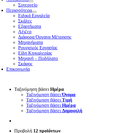
Συνεργείο
Περισσότερα
Ειδικά Εργαλεία
Σκάλες
Εξαρτήματα
Λέιζερ
Διάφορα Όργανα Μέτρησης
Μηχανήματα
Ρουχισμός Εργασίας
Είδη Κιγκαλερίας
Μηχανή – Ποδήλατο
Σκάφος
Επικοινωνία
Ταξινόμηση βάσει
Ημέρα
Ταξινόμηση βάσει
Όνομα
Ταξινόμηση βάσει
Τιμή
Ταξινόμηση βάσει
Ημέρα
Ταξινόμηση βάσει
Δημοφιλή
Προβολή
12 προϊόντων