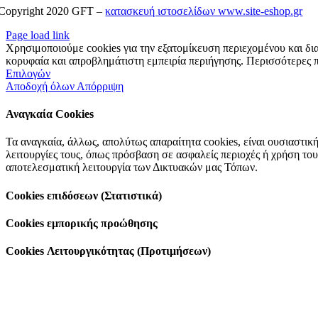
Copyright 2020 GFT –
κατασκευή ιστοσελίδων www.site-eshop.gr
Page load link
Χρησιμοποιούμε cookies για την εξατομίκευση περιεχομένου και δι
κορυφαία και απροβλημάτιστη εμπειρία περιήγησης. Περισσότερες π
Επιλογών
Αποδοχή όλων
Απόρριψη
Αναγκαία Cookies
Τα αναγκαία, άλλως, απολύτως απαραίτητα cookies, είναι ουσιαστικ
λειτουργίες τους, όπως πρόσβαση σε ασφαλείς περιοχές ή χρήση το
αποτελεσματική λειτουργία των Δικτυακών μας Τόπων.
Cookies επιδόσεων (Στατιστικά)
Cookies εμπορικής προώθησης
Cookies Λειτουργικότητας (Προτιμήσεων)
Go
to
Top