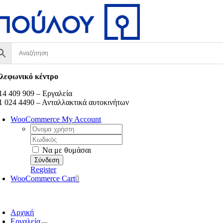
Μετάβαση
στο
περιεχόμενο
λεφωνικό κέντρο
14 409 909 – Εργαλεία
1 024 4490 – Ανταλλακτικά αυτοκινήτων
WooCommerce My Account
Username:
Κωδικός:
Να με θυμάσαι
Register
WooCommerce Cart
0
oggle
avigation
Αρχική
Εργαλεία