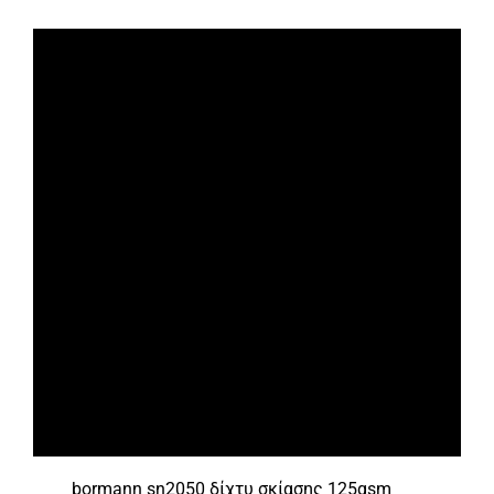
bormann sn2050 δίχτυ σκίασης 125gsm