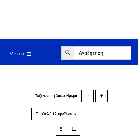
Μετάβαση
στο
περιεχόμενο
Μενού
Αρχική
Εργαλεία
Σπίτι/Κήπος/Αγροτικά
Ταξινόμηση βάσει
Ημέρα
Αντλίες/Πιεστικά
Προβολή
12 προϊόντων
Γεννήτριες/Συγκόλληση