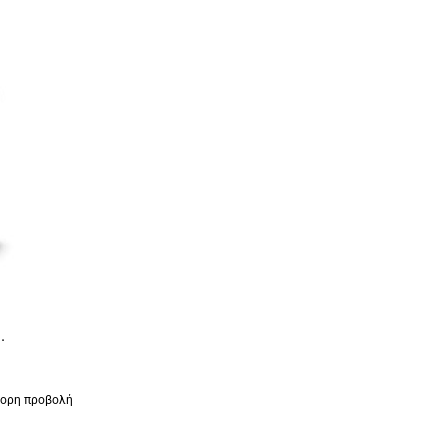
.
γορη προβολή