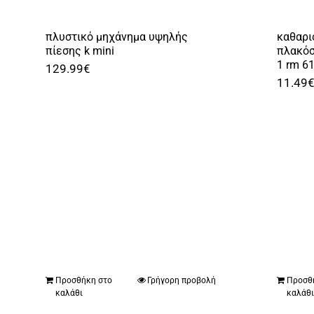
πλυστικό μηχάνημα υψηλής
καθαρι
πίεσης k mini
πλακόσ
1 rm 61
129.99
€
11.49
Προσθήκη στο
Γρήγορη προβολή
Προσθ
καλάθι
καλάθ