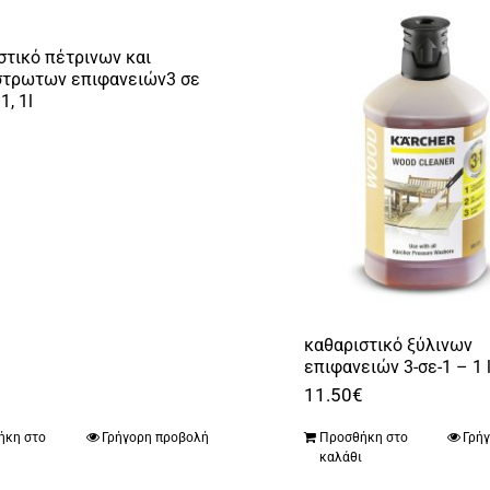
στικό πέτρινων και
τρωτων επιφανειών3 σε
1, 1l
€
καθαριστικό ξύλινων
επιφανειών 3-σε-1 – 1 l
11.50
€
ήκη στο
Γρήγορη προβολή
Προσθήκη στο
Γρή
ι
καλάθι