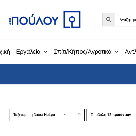
Μετάβαση
στο
περιεχόμενο
χική
Εργαλεία
Σπίτι/Κήπος/Αγροτικά
Αντλ
Ταξινόμηση βάσει
Ημέρα
Προβολή
12 προϊόντων