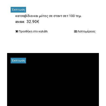
Έκπτωση
κατσαβίδια και μύτες σε σταντ σετ 100 τεμ.
Original
Η
32.90
€
39.90
€
price
τρέχουσα
Προσθήκη στο καλάθι
Λεπτομέρειες
was:
τιμή
39.90€.
είναι:
32.90€.
Έκπτωση