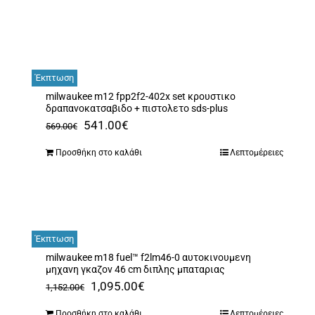
Έκπτωση
milwaukee m12 fpp2f2-402x set κρουστικο
δραπανοκατσαβιδο + πιστολετο sds-plus
Original
Η
541.00
€
569.00
€
price
τρέχουσα
Προσθήκη στο καλάθι
Λεπτομέρειες
was:
τιμή
569.00€.
είναι:
541.00€.
Έκπτωση
milwaukee m18 fuel™ f2lm46-0 αυτοκινουμενη
μηχανη γκαζον 46 cm διπλης μπαταριας
Original
Η
1,095.00
€
1,152.00
€
price
τρέχουσα
Προσθήκη στο καλάθι
Λεπτομέρειες