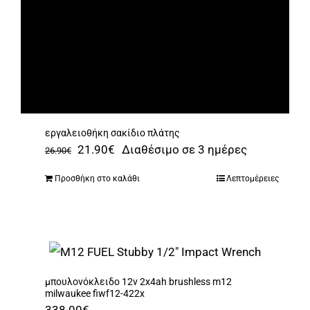
εργαλειοθήκη σακίδιο πλάτης
Original
Η
21.90
€
Διαθέσιμο σε 3 ημέρες
26.90
€
price
τρέχουσα
Προσθήκη στο καλάθι
Λεπτομέρειες
was:
τιμή
26.90€.
είναι:
21.90€.
μπουλονόκλειδο 12v 2x4ah brushless m12
milwaukee fiwf12-422x