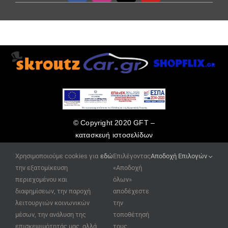
© Copyright 2020 GFT –
κατασκευή ιστοσελίδων
www.site-eshop.gr
Χρησιμοποιούμε cookies για
εδώ
Επιλέγοντας
Αποδοχή Επιλογών
την εξατομίκευση
«Αποδοχή
περιεχομένου και
όλων»
διαφημίσεων, την παροχή
αποδέχεστε
λειτουργιών κοινωνικών
την
μέσων, την ανάλυση της
τοποθέτησή
επισκεψιμότητάς μας, αλλά
τους.