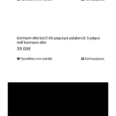
was:
τιμή
1,152.00€.
είναι:
1,095.00€.
bormann elite bsr2100 ραφιέρα γαλβανιζέ 5 ράφια
mdf bormann elite
39.00
€
Προσθήκη στο καλάθι
Λεπτομέρειες