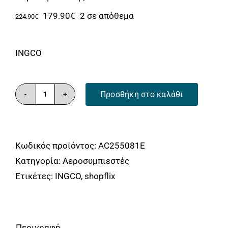
Αναλώσιμα
Original
Η
179.90
€
2 σε απόθεμα
224.90
€
Αυτοκίνητο
price
τρέχουσα
was:
τιμή
Περισσότερα
INGCO
224.90€.
είναι:
Επικοινωνία
179.90€.
Προσθήκη στο καλάθι
Αεροσυμπιεστής
50
Lit
Κωδικός προϊόντος:
AC255081E
ποσότητα
Κατηγορία:
Αεροσυμπιεστές
Ετικέτες:
INGCO
,
shopflix
Περιγραφή