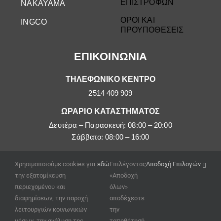
ΕΠΙΣΤΡΟΦΩΝ
NAKAYAMA
ΟΡΟΙ ΚΑΙ
INGCO
ΠΡΟΥΠΟΘΕΣΕΙΣ
ΕΠΙΚΟΙΝΩΝΙΑ
ΤΗΛΕΦΩΝΙΚΟ ΚΕΝΤΡΟ
2514 409 909
ΩΡΑΡΙΟ ΚΑΤΑΣΤΗΜΑΤΟΣ
Δευτέρα – Παρασκευή: 08:00 – 20:00
Σάββατο: 08:00 – 16:00
EMAIL
Χρησιμοποιούμε cookies για
εδώ
Επιλέγοντας
Αποδοχή Επιλογών
afoipouloushop@gmail.com
την εξατομίκευση
«Αποδοχή
περιεχομένου και
όλων»
διαφημίσεων, την παροχή
αποδέχεστε
λειτουργιών κοινωνικών
την
μέσων, την ανάλυση της
τοποθέτησή