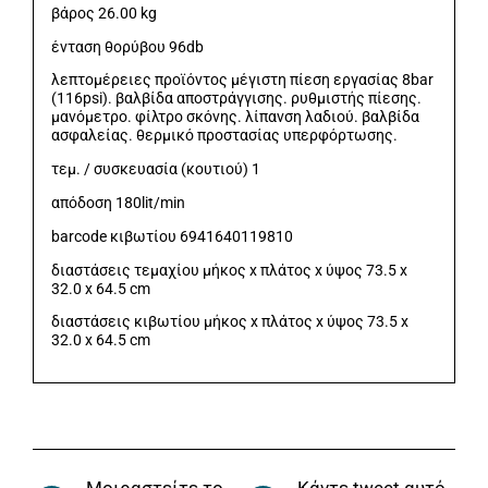
βάρος 26.00 kg
ένταση θορύβου 96db
λεπτομέρειες προϊόντος μέγιστη πίεση εργασίας 8bar
(116psi). βαλβίδα αποστράγγισης. ρυθμιστής πίεσης.
μανόμετρο. φίλτρο σκόνης. λίπανση λαδιού. βαλβίδα
ασφαλείας. θερμικό προστασίας υπερφόρτωσης.
τεμ. / συσκευασία (κουτιού) 1
απόδοση 180lit/min
barcode κιβωτίου 6941640119810
διαστάσεις τεμαχίου μήκος x πλάτος x ύψος 73.5 x
32.0 x 64.5 cm
διαστάσεις κιβωτίου μήκος x πλάτος x ύψος 73.5 x
32.0 x 64.5 cm
Μοιραστείτε το
Κάντε tweet αυτό