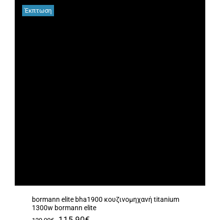
Έκπτωση
bormann elite bha1900 κουζινομηχανή titanium
1300w bormann elite
Original
Η
115.90
€