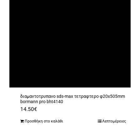
διαμαντοτρυπανο sds-max τετραφτερο φ20x505mm
bormann pro bht4140
14.50
€
Προσθήκη στο καλάθι
Λεπτομέρειες