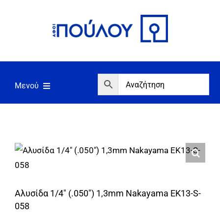
Μετάβαση
στο
περιεχόμενο
Μενού
Αρχική
Εργαλεία
Σπίτι/Κήπος/Αγροτικά
Αντλίες/Πιεστικά
Αλυσίδα 1/4″ (.050″) 1,3mm Nakayama EK13-S-
Γεννήτριες/Συγκόλληση
058