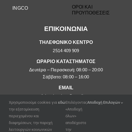
ΟΡΟΙ ΚΑΙ
INGCO
ΠΡΟΥΠΟΘΕΣΕΙΣ
ΕΠΙΚΟΙΝΩΝΙΑ
ΤΗΛΕΦΩΝΙΚΟ ΚΕΝΤΡΟ
2514 409 909
ΩΡΑΡΙΟ ΚΑΤΑΣΤΗΜΑΤΟΣ
Δευτέρα – Παρασκευή: 08:00 – 20:00
Σάββατο: 08:00 – 16:00
EMAIL
afoipouloushop@gmail.com
Χρησιμοποιούμε cookies για
εδώ
Επιλέγοντας
Αποδοχή Επιλογών
την εξατομίκευση
«Αποδοχή
περιεχομένου και
όλων»
διαφημίσεων, την παροχή
αποδέχεστε
λειτουργιών κοινωνικών
την