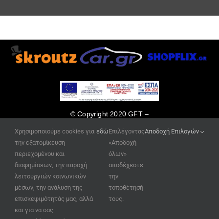
© Copyright 2020 GFT –
κατασκευή ιστοσελίδων
Χρησιμοποιούμε cookies για
εδώ
Επιλέγοντας
Αποδοχή Επιλογών
www.site-eshop.gr
την εξατομίκευση
«Αποδοχή
περιεχομένου και
όλων»
διαφημίσεων, την παροχή
αποδέχεστε
λειτουργιών κοινωνικών
την
μέσων, την ανάλυση της
τοποθέτησή
επισκεψιμότητάς μας, αλλά
τους.
και για να σας