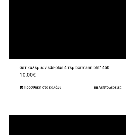
σετ καλεμιων sds-plus 4 τεμ bormann bht1450
10.00
€
Προσθήκη στο καλάθι
Λεπτομέρειες