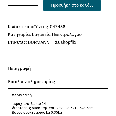
Προσθήκη στο καλάθι
ΑΠΟΓΥΜΝΩΤΗΣ
ΚΑΛΩΔΙΩΝ
ΑΥΤΟΜΑΤΟΣ
Κωδικός προϊόντος:
047438
&ΠΡΕΣΣΑ
Κατηγορία:
Εργαλεία Ηλεκτρολόγου
ΑΚΡΟΔΕΚΤΩΝ
Ετικέτες:
BORMANN PRO
,
shopflix
BORMANN
Pro
BHT7264
Περιγραφή
ποσότητα
Επιπλέον πληροφορίες
περιγραφή
τεμάχια/κιβώτιο 24
διαστάσεις συσκ.τεμ. cm μxπxυ 28.5x12.5x3.5cm
βάρος συσκευασίας kg 0.35kg