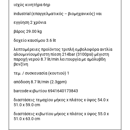
ισχύς κινητήρα 6ηρ
industrial (επαγγελματικός – βιομηχανικός) ναι
εγγύηση 2 χρόνια
βάρος 29.00 kg
δοχείο καυσίμου 3.6 lit
λεπτομέρειες προϊόντος τριπλή εμβολοφόρα αντλία
αλουμινίουμέγιστη πίεση 214bar (3100psi) μέγιστη
παροχή νερού 8.7 lit/min λειτουργία με αμόλυβδη
βενζίνη
τεμ. / συσκευασία (κουτιού) 1
απόδοση 8.7 lit/min (2.3gpm)
barcode κιβωτίου 6941640173843
διαστάσεις τεμαχίου μήκος x πλάτος x ύψος 54.0 x
51.0 x 59.0 cm
διαστάσεις κιβωτίου μήκος x πλάτος x ύψος 55.0 x
51.0 x 63.0 cm