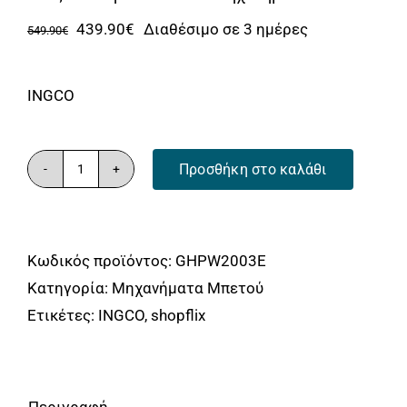
Αυτοκίνητο
Original
Η
439.90
€
Διαθέσιμο σε 3 ημέρες
549.90
€
Περισσότερα
price
τρέχουσα
was:
τιμή
Επικοινωνία
INGCO
549.90€.
είναι:
439.90€.
Προσθήκη στο καλάθι
Βενζινοκίνητο
Πλυστικό
Μηχάνημα
Κωδικός προϊόντος:
GHPW2003E
ποσότητα
Κατηγορία:
Μηχανήματα Μπετού
Ετικέτες:
INGCO
,
shopflix