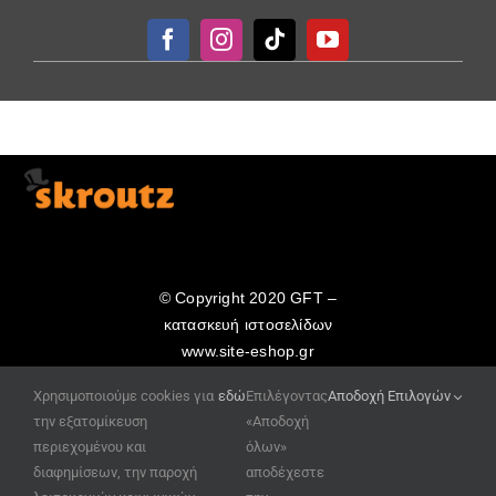
© Copyright 2020 GFT –
κατασκευή ιστοσελίδων
www.site-eshop.gr
Χρησιμοποιούμε cookies για
εδώ
Επιλέγοντας
Αποδοχή Επιλογών
την εξατομίκευση
«Αποδοχή
περιεχομένου και
όλων»
διαφημίσεων, την παροχή
αποδέχεστε