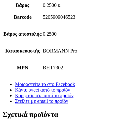
Βάρος
0.2500 κ.
Barcode
5205909046523
Βάρος αποστολής
0.2500
Κατασκευαστής
BORMANN Pro
MPN
BHT7302
Μοιραστείτε το στο Facebook
Κάντε tweet αυτό το προϊόν
Καρφιτσώστε αυτό το προϊόν
Στείλτε με email το προϊόν
Σχετικά προϊόντα