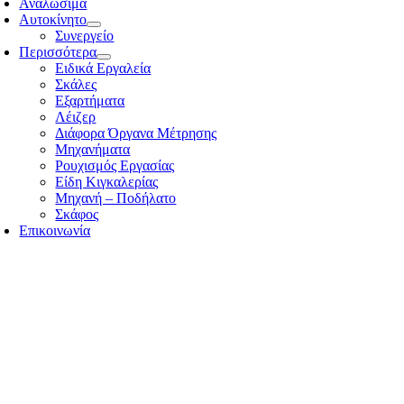
Αναλώσιμα
Αυτοκίνητο
Συνεργείο
Περισσότερα
Ειδικά Εργαλεία
Σκάλες
Εξαρτήματα
Λέιζερ
Διάφορα Όργανα Μέτρησης
Μηχανήματα
Ρουχισμός Εργασίας
Είδη Κιγκαλερίας
Μηχανή – Ποδήλατο
Σκάφος
Επικοινωνία