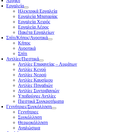
Αρχική
Εργαλεία
Ηλεκτρικά Εργαλεία
Εργαλεία Μπαταρίας
Εργαλεία Χειρός
Εργαλεία Αέρος
Πακέτα Εργαλείων
Σπίτι/Κήπος/Αγροτικά
Κήπος
Αγροτικά
Σπίτι
Αντλίες/Πιεστικά
Αντλίες Επιφανείας – Λυμάτων
Αντλίες Κενού
Αντλίες Νερού
Αντλίες Καυσίμου
Αντλίες Πηγαδιών
Αντλίες Συντριβανιών
Υποβρύχιες Αντλίες
Πιεστικά Συγκροτήματα
Γεννήτριες/Συγκόλληση
Γεννήτριες
Συγκόλληση
Θερμοκόλληση
Αναλώσιμα