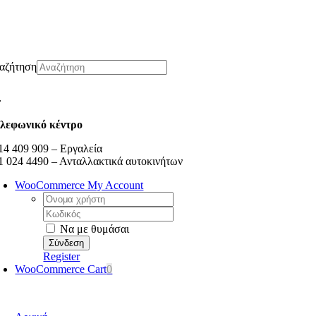
Μετάβαση
στο
περιεχόμενο
αζήτηση
λεφωνικό κέντρο
14 409 909 – Εργαλεία
1 024 4490 – Ανταλλακτικά αυτοκινήτων
WooCommerce My Account
Username:
Κωδικός:
Να με θυμάσαι
Register
WooCommerce Cart
0
oggle
avigation