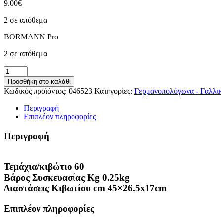
9.00
€
2 σε απόθεμα
BORMANN Pro
2 σε απόθεμα
ΓΑΛΛΙΚΟ
ΚΛΕΙΔΙ
Προσθήκη στο καλάθι
20cm
Κωδικός προϊόντος:
046523
Κατηγορίες:
Γερμανοπολύγωνα - Γαλλι
BORMANN
Pro
Περιγραφή
BHT7302
Επιπλέον πληροφορίες
ποσότητα
Περιγραφή
Τεμάχια/κιβώτιο 60
Βάρος Συσκευασίας Kg 0.25kg
Διαστάσεις Κιβωτίου cm 45×26.5x17cm
Επιπλέον πληροφορίες