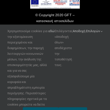
© Copyright 2020 GFT –
κατασκευή ιστοσελίδων
www.site-eshop.gr
Χρησιμοποιούμε cookies για
εδώ
Επιλέγοντας
Αποδοχή Επιλογών
την εξατομίκευση
«Αποδοχή
περιεχομένου και
όλων»
διαφημίσεων, την παροχή
αποδέχεστε
λειτουργιών κοινωνικών
την
μέσων, την ανάλυση της
τοποθέτησή
επισκεψιμότητάς μας, αλλά
τους.
και για να σας
εξασφαλίσουμε μία
κορυφαία και
απροβλημάτιστη εμπειρία
περιήγησης. Περισσότερες
πληροφορίες σχετικά με τα
cookies μπορείτε να δείτε