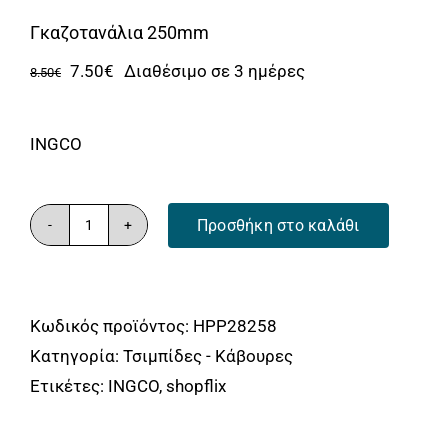
Αναλώσιμα
Γκαζοτανάλια 250mm
Αυτοκίνητο
Original
Η
7.50
€
Διαθέσιμο σε 3 ημέρες
8.50
€
Περισσότερα
price
τρέχουσα
was:
τιμή
Επικοινωνία
INGCO
8.50€.
είναι:
7.50€.
Προσθήκη στο καλάθι
Γκαζοτανάλια
250mm
ποσότητα
Κωδικός προϊόντος:
HPP28258
Κατηγορία:
Τσιμπίδες - Κάβουρες
Ετικέτες:
INGCO
,
shopflix