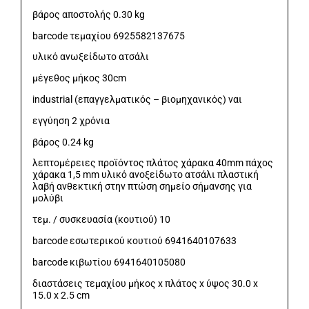
βάρος αποστολής 0.30 kg
barcode τεμαχίου 6925582137675
υλικό ανωξείδωτο ατσάλι
μέγεθος μήκος 30cm
industrial (επαγγελματικός – βιομηχανικός) ναι
εγγύηση 2 χρόνια
βάρος 0.24 kg
λεπτομέρειες προϊόντος πλάτος χάρακα 40mm πάχος
χάρακα 1,5 mm υλικό ανοξείδωτο ατσάλι πλαστική
λαβή ανθεκτική στην πτώση σημείο σήμανσης για
μολύβι
τεμ. / συσκευασία (κουτιού) 10
barcode εσωτερικού κουτιού 6941640107633
barcode κιβωτίου 6941640105080
διαστάσεις τεμαχίου μήκος x πλάτος x ύψος 30.0 x
15.0 x 2.5 cm