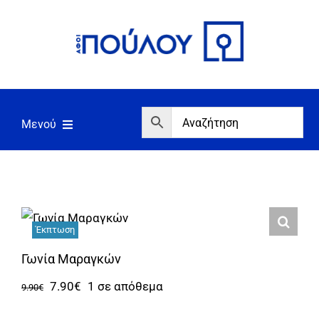
Μετάβαση
στο
περιεχόμενο
Μενού
Αρχική
Εργαλεία
Σπίτι/Κήπος/Αγροτικά
Έκπτωση
Αντλίες/Πιεστικά
Γωνία Μαραγκών
Original
Η
7.90
€
1 σε απόθεμα
Γεννήτριες/Συγκόλληση
9.90
€
price
τρέχουσα