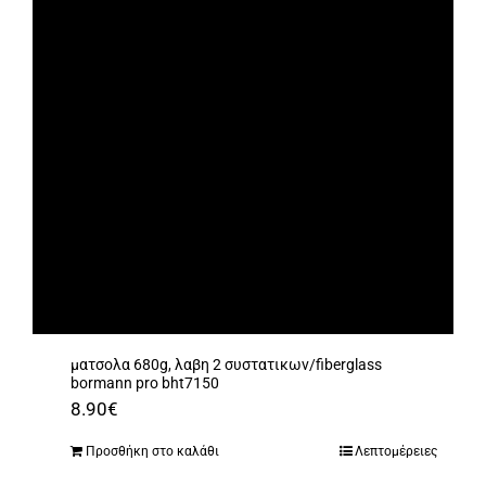
ματσολα 680g, λαβη 2 συστατικων/fiberglass
bormann pro bht7150
8.90
€
Προσθήκη στο καλάθι
Λεπτομέρειες