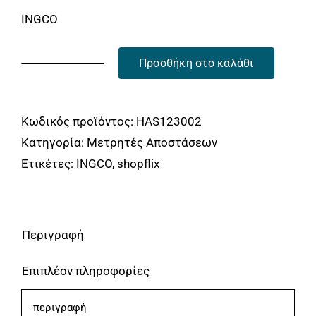
Αναλώσιμα
was:
τιμή
INGCO
9.90€.
είναι:
Αυτοκίνητο
7.90€.
Προσθήκη στο καλάθι
Περισσότερα
Γωνία
Μαραγκών
Επικοινωνία
ποσότητα
Κωδικός προϊόντος:
HAS123002
Κατηγορία:
Μετρητές Αποστάσεων
Ετικέτες:
INGCO
,
shopflix
Περιγραφή
Επιπλέον πληροφορίες
περιγραφή