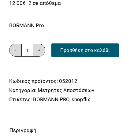
Αναλώσιμα
12.00
€
2 σε απόθεμα
Αυτοκίνητο
BORMANN Pro
Περισσότερα
Επικοινωνία
Προσθήκη στο καλάθι
ΓΩΝΙΟΜΕΤΡΟ
ΜΑΡΑΓΚΩΝ
18cm,
Κωδικός προϊόντος:
052012
ΑΛΟΥΜΙΝΙΟΥ
Κατηγορία:
Μετρητές Αποστάσεων
ΜΕ
Ετικέτες:
BORMANN PRO
,
shopflix
ΠΑΤΟΥΡΑ
BORMANN
Pro
BHT7775
Περιγραφή
ποσότητα