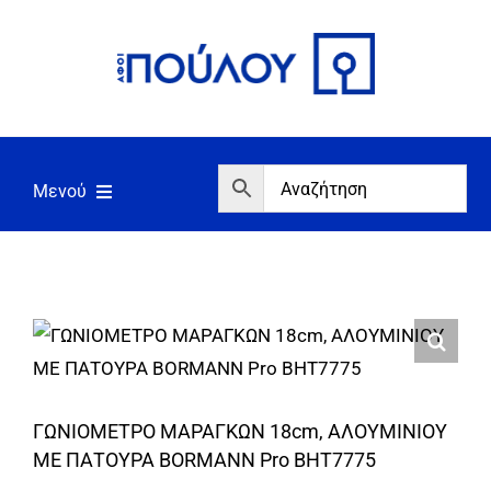
Μετάβαση
στο
περιεχόμενο
Μενού
Αρχική
Εργαλεία
Σπίτι/Κήπος/Αγροτικά
Αντλίες/Πιεστικά
ΓΩΝΙΟΜΕΤΡΟ ΜΑΡΑΓΚΩΝ 18cm, ΑΛΟΥΜΙΝΙΟΥ
Γεννήτριες/Συγκόλληση
ΜΕ ΠΑΤΟΥΡΑ BORMANN Pro BHT7775