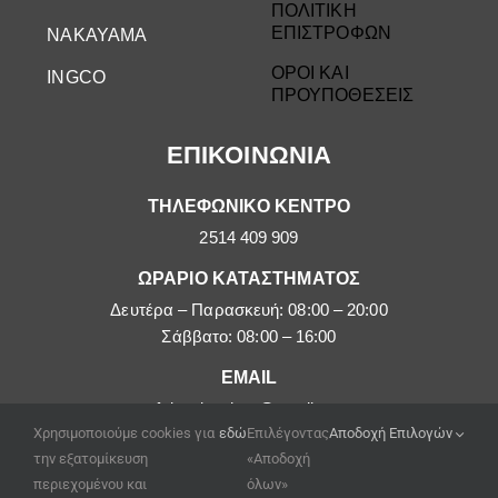
ΠΟΛΙΤΙΚΗ
ΕΠΙΣΤΡΟΦΩΝ
NAKAYAMA
ΟΡΟΙ ΚΑΙ
INGCO
ΠΡΟΥΠΟΘΕΣΕΙΣ
ΕΠΙΚΟΙΝΩΝΙΑ
ΤΗΛΕΦΩΝΙΚΟ ΚΕΝΤΡΟ
2514 409 909
ΩΡΑΡΙΟ ΚΑΤΑΣΤΗΜΑΤΟΣ
Δευτέρα – Παρασκευή: 08:00 – 20:00
Σάββατο: 08:00 – 16:00
EMAIL
afoipouloushop@gmail.com
Χρησιμοποιούμε cookies για
εδώ
Επιλέγοντας
Αποδοχή Επιλογών
την εξατομίκευση
«Αποδοχή
περιεχομένου και
όλων»