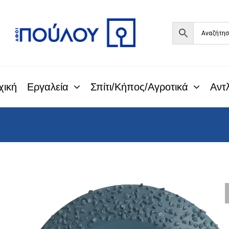
Μετάβαση
στο
περιεχόμενο
χική
Εργαλεία
Σπίτι/Κήπος/Αγροτικά
Αντλ