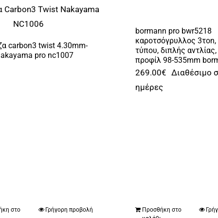
bormann pro bwr5218
καροτσόγρυλλος 3τon,
ζα carbon3 twist 4.30mm-
τύπου, διπλής αντλίας
akayama pro nc1007
προφίλ 98-535mm borm
€
269.00
€
Διαθέσιμο σ
ημέρες
ήκη στο
Γρήγορη προβολή
Προσθήκη στο
Γρή