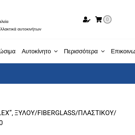
ο
0
αλεία
λλακτικά αυτοκινήτων
ώσιμα
Αυτοκίνητο
Περισσότερα
Επικοινω
LEX”, ΞΥΛΟΥ/FIBERGLASS/ΠΛΑΣΤΙΚΟΥ/
0