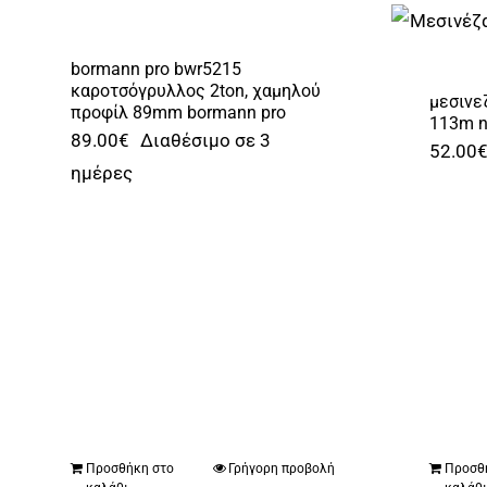
bormann pro bwr5215
καροτσόγρυλλος 2ton, χαμηλού
μεσινε
προφίλ 89mm bormann pro
113m n
89.00
€
Διαθέσιμο σε 3
52.00
ημέρες
Προσθήκη στο
Γρήγορη προβολή
Προσθ