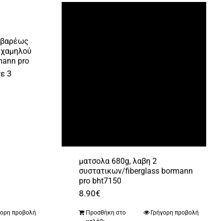
 βαρέως
, χαμηλού
ann pro
ε 3
ματσολα 680g, λαβη 2
συστατικων/fiberglass bormann
pro bht7150
8.90
€
γορη προβολή
Προσθήκη στο
Γρήγορη προβολή