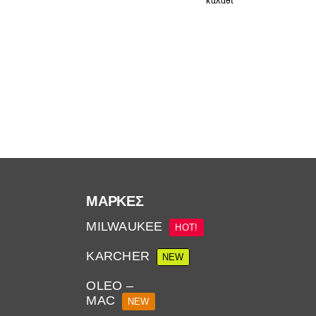
ι
καλάθι
ΜΆΡΚΕΣ
MILWAUKEE
HOT!
KARCHER
NEW
OLEO –
MAC
NEW