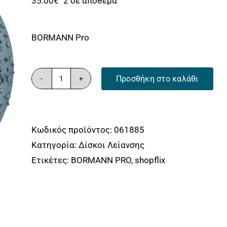
35.00
€
2 σε απόθεμα
BORMANN Pro
Προσθήκη στο καλάθι
ΔΙΣΚΟΣ
ΛΕΙΑΝΣΗΣ
Φ180Χ22,23
Κωδικός προϊόντος:
061885
#14
Κατηγορία:
Δίσκοι Λείανσης
''FLEX'',
Ετικέτες:
BORMANN PRO
,
shopflix
ΞΥΛΟΥ/FIBERGLASS/
ΠΛΑΣΤΙΚΟΥ/
ΓΥΨΟΣΑΝΙΔΑΣ
BORMANN
Pro