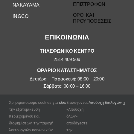
ΕΠΙΣΤΡΟΦΩΝ
NAKAYAMA
ΟΡΟΙ ΚΑΙ
INGCO
ΠΡΟΥΠΟΘΕΣΕΙΣ
ΕΠΙΚΟΙΝΩΝΙΑ
ΤΗΛΕΦΩΝΙΚΟ ΚΕΝΤΡΟ
2514 409 909
ΩΡΑΡΙΟ ΚΑΤΑΣΤΗΜΑΤΟΣ
Δευτέρα – Παρασκευή: 08:00 – 20:00
Σάββατο: 08:00 – 16:00
EMAIL
Χρησιμοποιούμε cookies για
εδώ
Επιλέγοντας
Αποδοχή Επιλογών
afoipouloushop@gmail.com
την εξατομίκευση
«Αποδοχή
περιεχομένου και
όλων»
διαφημίσεων, την παροχή
αποδέχεστε
λειτουργιών κοινωνικών
την