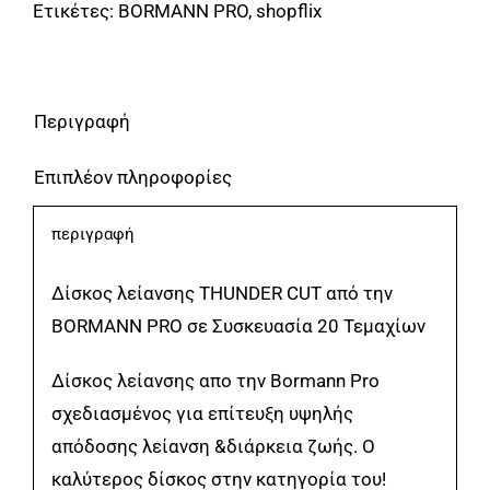
Ετικέτες:
BORMANN PRO
,
shopflix
INOX
ΜΕ
ΦΥΛΛΑΡΑΚΙΑ
CERAMIC
Περιγραφή
Φ125x22
Επιπλέον πληροφορίες
#60
BORMANN
περιγραφή
Pro
BHT2012-
Δίσκος λείανσης THUNDER CUT από την
20
BORMANN PRO σε Συσκευασία 20 Τεμαχίων
ποσότητα
Δίσκος λείανσης απο την Bormann Pro
σχεδιασμένος για επίτευξη υψηλής
απόδοσης λείανση &διάρκεια ζωής. Ο
καλύτερος δίσκος στην κατηγορία του!