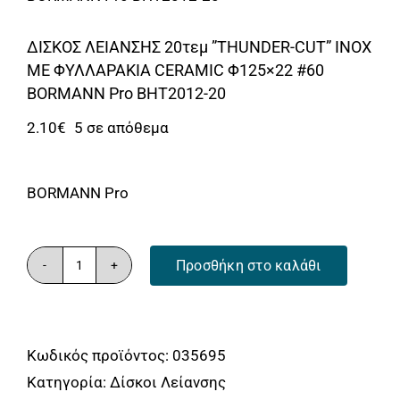
Αναλώσιμα
Αυτοκίνητο
ΔΙΣΚΟΣ ΛΕΙΑΝΣΗΣ 20τεμ ”THUNDER-CUT” INOX
ΜΕ ΦΥΛΛΑΡΑΚΙΑ CERAMIC Φ125×22 #60
Περισσότερα
BORMANN Pro BHT2012-20
Επικοινωνία
2.10
€
5 σε απόθεμα
BORMANN Pro
Προσθήκη στο καλάθι
ΔΙΣΚΟΣ
ΛΕΙΑΝΣΗΣ
20τεμ
Κωδικός προϊόντος:
035695
''THUNDER-
Κατηγορία:
Δίσκοι Λείανσης
CUT"