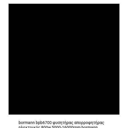
bormann bpb6700 φυσητήρας απορροφητήρας
ηλεκτρικός 800w,5000-16000rpm bormann