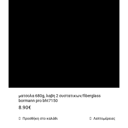
ματσολα 680g, λαβη 2 συστατικων/fiberglass
bormann pro bht7150
8.90
€
Προσθήκη στο καλάθι
Λεπτομέρειες