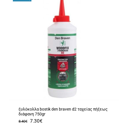
ξυλόκολλα bostik den braven d2 ταχείας πήξεως
διάφανη 750gr
Original
Η
7.30
€
8.40
€