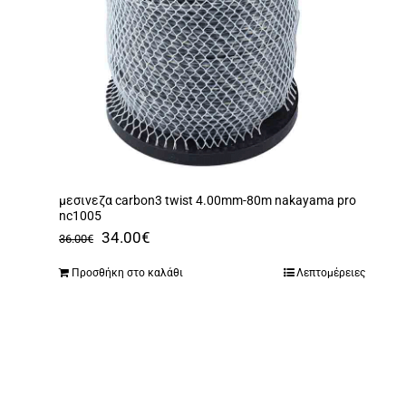
μεσινεζα carbon3 twist 4.00mm-80m nakayama pro
nc1005
Original
Η
34.00
€
36.00
€
price
τρέχουσα
Προσθήκη στο καλάθι
Λεπτομέρειες
was:
τιμή
36.00€.
είναι:
34.00€.