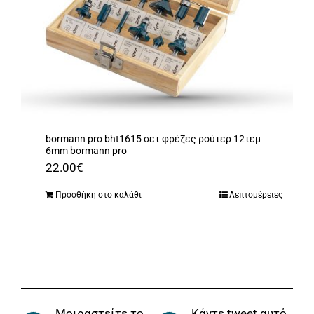
bormann pro bht1615 σετ φρέζες ρούτερ 12τεμ
6mm bormann pro
22.00
€
Προσθήκη στο καλάθι
Λεπτομέρειες
Μοιραστείτε το
Κάντε tweet αυτό