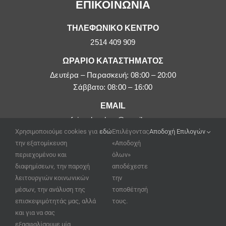
ΕΠΙΚΟΙΝΩΝΙΑ
ΤΗΛΕΦΩΝΙΚΟ ΚΕΝΤΡΟ
2514 409 909
ΩΡΑΡΙΟ ΚΑΤΑΣΤΗΜΑΤΟΣ
Δευτέρα – Παρασκευή: 08:00 – 20:00
Σάββατο: 08:00 – 16:00
EMAIL
afoipouloushop@gmail.com
Χρησιμοποιούμε cookies για
εδώ
Επιλέγοντας
Αποδοχή Επιλογών
την εξατομίκευση
«Αποδοχή
περιεχομένου και
όλων»
διαφημίσεων, την παροχή
αποδέχεστε
λειτουργιών κοινωνικών
την
μέσων, την ανάλυση της
τοποθέτησή
επισκεψιμότητάς μας, αλλά
τους.
και για να σας
εξασφαλίσουμε μία