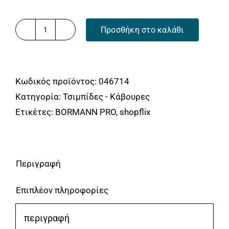
Προσθήκη στο καλάθι
ΜΥΤΟΤΣΙΜΠΙΔΟ
ΚΥΡΤΟ
ΜΙΝΙ
Κωδικός προϊόντος:
046714
11.5cm
Κατηγορία:
Τσιμπίδες - Κάβουρες
BORMANN
Ετικέτες:
BORMANN PRO
,
shopflix
Pro
BHT7340
ποσότητα
Περιγραφή
Επιπλέον πληροφορίες
περιγραφή