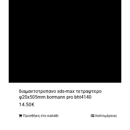
διαμαντοτρυπανο sds-max τετραφτερο
φ20x505mm bormann pro bht4140
14.50
€
Προσθήκη στο καλάθι
Λεπτομέρειες