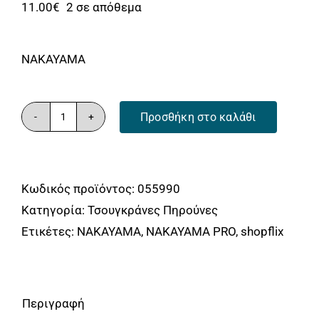
Αναλώσιμα
11.00
€
2 σε απόθεμα
Αυτοκίνητο
NAKAYAMA
Περισσότερα
Επικοινωνία
Προσθήκη στο καλάθι
ΠΗΡΟΥΝΑ
ΚΗΠΟΥ
ΠΑΤΗΤΗ
Κωδικός προϊόντος:
055990
ΜΕ
Κατηγορία:
Τσουγκράνες Πηρούνες
4
Ετικέτες:
NAKAYAMA
,
NAKAYAMA PRO
,
shopflix
ΔΟΝΤΙΑ
NAKAYAMA
SSF647
ποσότητα
Περιγραφή