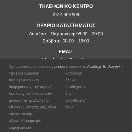
ΤΗΛΕΦΩΝΙΚΟ ΚΕΝΤΡΟ
2514 409 909
ΩΡΑΡΙΟ ΚΑΤΑΣΤΗΜΑΤΟΣ
Δευτέρα – Παρασκευή: 08:00 – 20:00
Σάββατο: 08:00 – 16:00
EMAIL
afoipouloushop@gmail.com
Χρησιμοποιούμε cookies για
εδώ
Επιλέγοντας
Αποδοχή Επιλογών
την εξατομίκευση
«Αποδοχή
περιεχομένου και
όλων»
διαφημίσεων, την παροχή
αποδέχεστε
λειτουργιών κοινωνικών
την
μέσων, την ανάλυση της
τοποθέτησή
επισκεψιμότητάς μας, αλλά
τους.
και για να σας
εξασφαλίσουμε μία
κορυφαία και