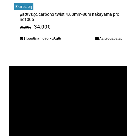
Έκπτωση
μεσινεζα carbon3 twist 4.00mm-80m nakayama pro
nc1005
Original
Η
34.00
€
36.00
€
price
τρέχουσα
Προσθήκη στο καλάθι
Λεπτομέρειες
was:
τιμή
36.00€.
είναι:
34.00€.