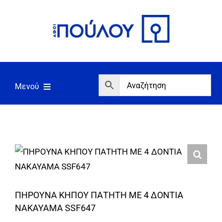
Μετάβαση
στο
περιεχόμενο
Μενού
Αρχική
Εργαλεία
Σπίτι/Κήπος/Αγροτικά
Αντλίες/Πιεστικά
ΠΗΡΟΥΝΑ ΚΗΠΟΥ ΠΑΤΗΤΗ ΜΕ 4 ΔΟΝΤΙΑ
Γεννήτριες/Συγκόλληση
NAKAYAMA SSF647