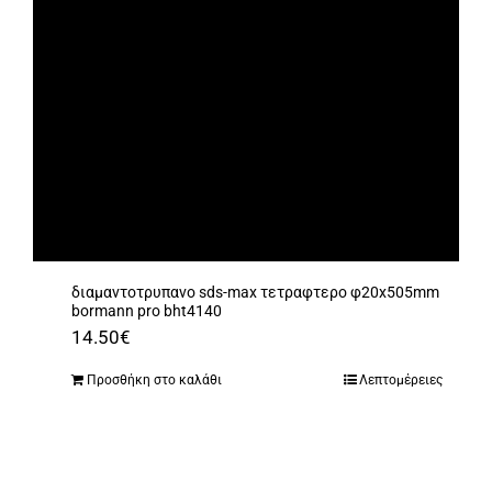
διαμαντοτρυπανο sds-max τετραφτερο φ20x505mm
bormann pro bht4140
14.50
€
Προσθήκη στο καλάθι
Λεπτομέρειες