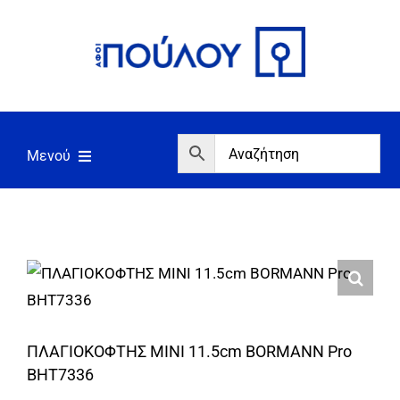
Μετάβαση
στο
περιεχόμενο
Μενού
Αρχική
Εργαλεία
Σπίτι/Κήπος/Αγροτικά
Αντλίες/Πιεστικά
ΠΛΑΓΙΟΚΟΦΤΗΣ ΜΙΝΙ 11.5cm BORMANN Pro
Γεννήτριες/Συγκόλληση
BHT7336