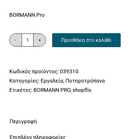
BORMANN Pro
Προσθήκη στο καλάθι
ΠΟΤΗΡΟΚΟΡΩΝΑ
ΥΓΡΗΣ
/
Κωδικός προϊόντος:
039310
ΞΗΡΗΣ
Κατηγορίες:
Εργαλεία
,
Ποτηροτρύπανα
ΚΟΠΗΣ
Ετικέτες:
BORMANN PRO
,
shopflix
ΠΛΑΚΙΔΙΟΥ
-
ΓΡΑΝΙΤΗ
Φ20mm
Περιγραφή
BORMANN
Επιπλέον πληροφορίες
Pro