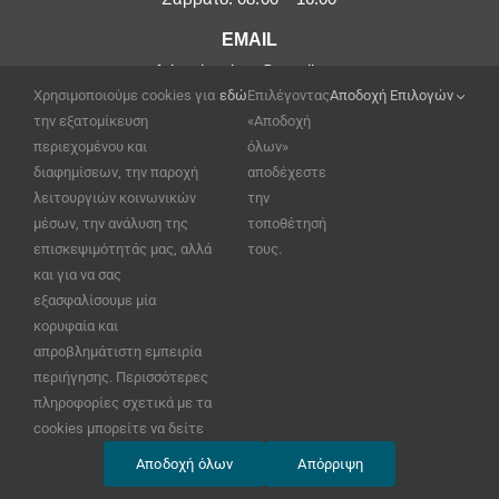
EMAIL
afoipouloushop@gmail.com
Χρησιμοποιούμε cookies για
εδώ
Επιλέγοντας
Αποδοχή Επιλογών
την εξατομίκευση
«Αποδοχή
περιεχομένου και
όλων»
διαφημίσεων, την παροχή
αποδέχεστε
λειτουργιών κοινωνικών
την
μέσων, την ανάλυση της
τοποθέτησή
επισκεψιμότητάς μας, αλλά
τους.
και για να σας
εξασφαλίσουμε μία
κορυφαία και
απροβλημάτιστη εμπειρία
περιήγησης. Περισσότερες
πληροφορίες σχετικά με τα
© Copyright 2020 GFT –
cookies μπορείτε να δείτε
κατασκευή ιστοσελίδων
Αποδοχή όλων
Απόρριψη
www.site-eshop.gr