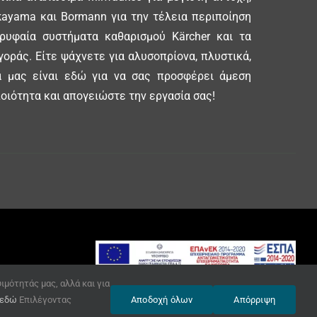
ayama και Bormann για την τέλεια περιποίηση
ορυφαία συστήματα καθαρισμού Kärcher και τα
γοράς. Είτε ψάχνετε για αλυσοπρίονα, πλυστικά,
δα μας είναι εδώ για να σας προσφέρει άμεση
οιότητα και απογειώστε την εργασία σας!
μότητάς μας, αλλά και για
© Copyright 2020 GFT –
κατασκευή
εδώ
Επιλέγοντας
Αποδοχή όλων
Απόρριψη
ιστοσελίδων www.site-eshop.gr