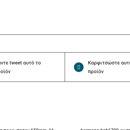
Pro
BHT5805
ποσότητα
ντε tweet αυτό το
Καρφιτσώστε αυτ
οϊόν
προϊόν