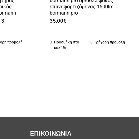
ητήρας
bormann pro bpr6035 φακός
ρικός
επαναφορτιζόμενος 1500lm
bormann
bormann pro
 3
35.00
€
γορη προβολή
Προσθήκη στο
Γρήγορη προβολή
καλάθι
ΕΠΙΚΟΙΝΩΝΙΑ