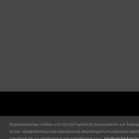
Χρησιμοποιούμε cookies για την εξατομίκευση περιεχομένου και διαφημ
να σας εξασφαλίσουμε μία κορυφαία και απροβλημάτιστη εμπειρία περι
«Αποδοχή όλων» αποδέχεστε την τοποθέτησή τους.
Αποδοχή Επιλογώ