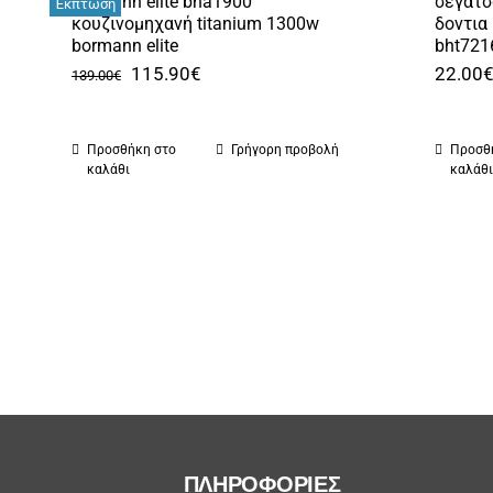
bormann elite bha1900
σεγατσ
Έκπτωση
κουζινομηχανή titanium 1300w
δοντια
bormann elite
bht721
Original
Η
115.90
€
22.00
139.00
€
price
τρέχουσα
was:
τιμή
Προσθήκη στο
Γρήγορη προβολή
Προσθ
139.00€.
είναι:
καλάθι
καλάθ
115.90€.
ΠΛΗΡΟΦΟΡΙΕΣ