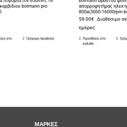
α πορομπετον 650mm, 16
bormann bpb6700 φυσ
 καρβιδιου bormann pro
απορροφητήρας ηλεκτ
6
800w,5000-16000rpm 
€
59.00
€
Διαθέσιμο σε
ημέρες
ήκη στο
Γρήγορη προβολή
Προσθήκη στο
Γρή
ι
καλάθι
ΜΆΡΚΕΣ