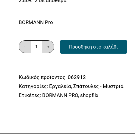
2.80
€
2 σε απόθεμα
BORMANN Pro
Προσθήκη στο καλάθι
ΣΤΟΚΑΔΟΡΟΣ
ΜΕ
ΞΥΛΙΝΗ
Κωδικός προϊόντος:
062912
ΛΑΒΗ
Κατηγορίες:
Εργαλεία
,
Σπάτουλες - Μυστριά
,
Ετικέτες:
BORMANN PRO
,
shopflix
CARBON
STEEL
,
80mm
BORMANN