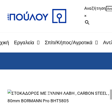
Μετάβαση
Αναζήτηση
στο
×
περιεχόμενο
χική
Εργαλεία
Σπίτι/Κήπος/Αγροτικά
Αντλ