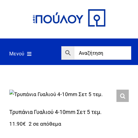
Μετάβαση
στο
περιεχόμενο
Μενού
Αρχική
Εργαλεία
Σπίτι/Κήπος/Αγροτικά
Αντλίες/Πιεστικά
Τρυπάνια Γυαλιού 4-10mm Σετ 5 τεμ.
11.90
€
2 σε απόθεμα
Γεννήτριες/Συγκόλληση