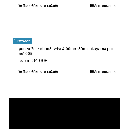
price
τρέχουσα
Προσθήκη στο καλάθι
Λεπτομέρειες
was:
τιμή
139.00€.
είναι:
115.90€.
Έκπτωση
μεσινεζα carbon3 twist 4.00mm-80m nakayama pro
nc1005
Original
Η
34.00
€
36.00
€
price
τρέχουσα
Προσθήκη στο καλάθι
Λεπτομέρειες
was:
τιμή
36.00€.
είναι:
34.00€.