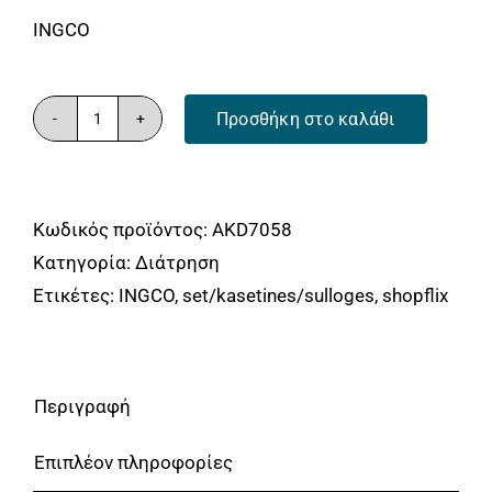
Αναλώσιμα
INGCO
Αυτοκίνητο
Περισσότερα
Προσθήκη στο καλάθι
Τρυπάνια
Επικοινωνία
Γυαλιού
4-
Κωδικός προϊόντος:
AKD7058
10mm
Κατηγορία:
Διάτρηση
Σετ
Ετικέτες:
INGCO
,
set/kasetines/sulloges
,
shopflix
5
τεμ.
ποσότητα
Περιγραφή
Επιπλέον πληροφορίες