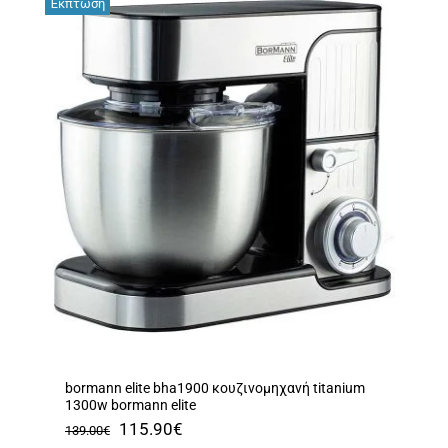
Έκπτωση
bormann elite bha1900 κουζινομηχανή titanium
1300w bormann elite
Original
Η
115.90
€
139.00
€