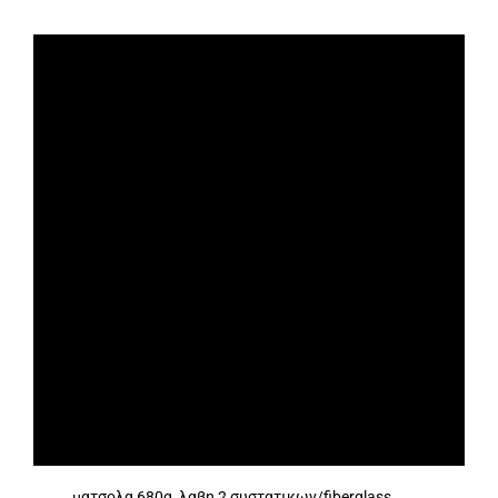
ματσολα 680g, λαβη 2 συστατικων/fiberglass