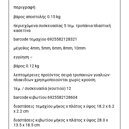
περιγραφή
βάρος αποστολής 0.15 kg
περιεχόμενα συσκευασίας 5 τεμ. τρυπάνια πλαστική
κασετίνα
barcode τεμαχίου 6925582128321
μέγεθος 4mm, 5mm, 6mm, 8mm, 10mm
εγγύηση –
βάρος 0.12 kg
λεπτομέρειες προϊόντος σειρά τρυπανιών γυαλιών-
πλακιδίων χρησιμοποιούνται χωρίς κρούση.
τεμ. / συσκευασία (κουτιού) 12
barcode κιβωτίου 6925582128604
διαστάσεις τεμαχίου μήκος x πλάτος x ύψος 18.2 x 6.2
x 2.2 cm
διαστάσεις κιβωτίου μήκος x πλάτος x ύψος 28.0 x
13.5 x 18.5 cm