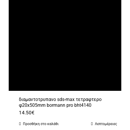
διαμαντοτρυπανο sds-max τετραφτερο
φ20x505mm bormann pro bht4140
14.50
€
Προσθήκη στο καλάθι
Λεπτομέρειες