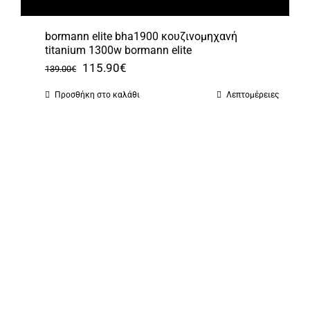
bormann elite bha1900 κουζινομηχανή
titanium 1300w bormann elite
Original
Η
115.90
€
139.00
€
price
τρέχουσα
Προσθήκη στο καλάθι
Λεπτομέρειες
was:
τιμή
139.00€.
είναι:
115.90€.