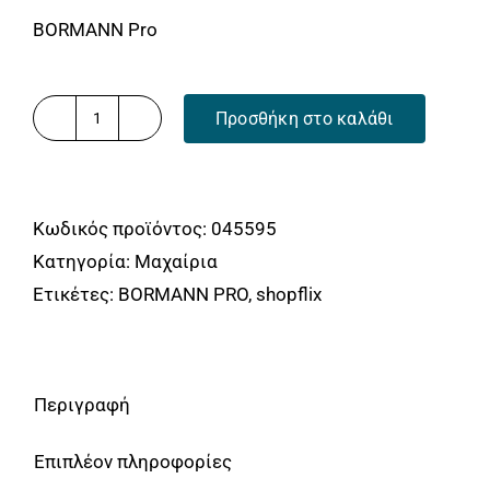
BORMANN Pro
Προσθήκη στο καλάθι
ΦΑΛΤΣΕΤΑ
AUTOLOCK
204mm
Κωδικός προϊόντος:
045595
ΜΕ
Κατηγορία:
Μαχαίρια
ΕΠΑΝΑΦΕΡΟΜΕΝΗ
Ετικέτες:
BORMANN PRO
,
shopflix
ΣΠΑΣΤΗ
ΛΑΜΑ
18mm
BORMANN
Περιγραφή
Pro
BHT7716
Επιπλέον πληροφορίες