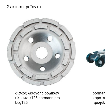
Σχετικά προϊόντα
δισκος λειανσης δομικων
borman
υλικων φ125 bormann pro
καροτσ
bcg125
προφίλ