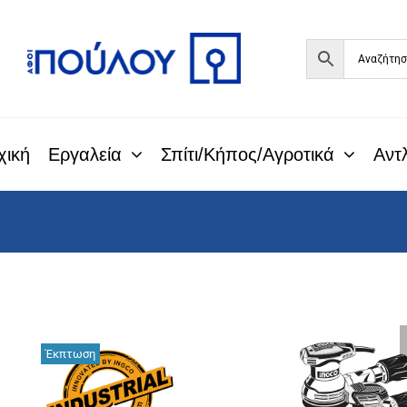
Μετάβαση
στο
περιεχόμενο
χική
Εργαλεία
Σπίτι/Κήπος/Αγροτικά
Αντλ
Έκπτωση