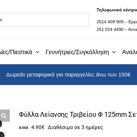
Τηλεφωνικό κέντρ
2514 409 909 – Εργ
251 024 4490 – Αντα
ίες/Πιεστικά
Γεννήτριες/Συγκόλληση
Αναλ
Δωρεάν μεταφορικά για παραγγελίες άνω των 150€
Φύλλα Λείανσης Τριβείου Φ 125mm Σετ
Original
Η
4.90
€
Διαθέσιμο σε 3 ημέρες
5.90
€
price
τρέχουσα