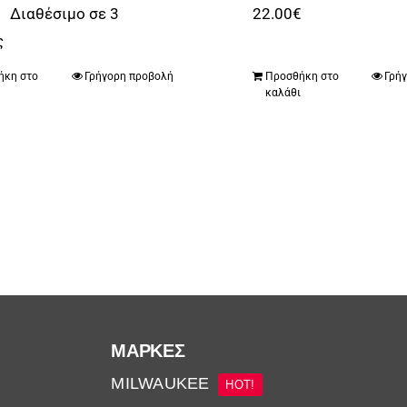
€
Διαθέσιμο σε 3
22.00
€
ς
ήκη στο
Γρήγορη προβολή
Προσθήκη στο
Γρή
ι
καλάθι
ΜΆΡΚΕΣ
MILWAUKEE
HOT!