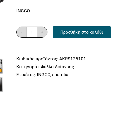
was:
τιμή
INGCO
5.90€.
είναι:
4.90€.
Προσθήκη στο καλάθι
Φύλλα
Λείανσης
Τριβείου
Κωδικός προϊόντος:
AKRS125101
Φ
Κατηγορία:
Φύλλα Λείανσης
125mm
Ετικέτες:
INGCO
,
shopflix
Σετ
10
τεμ.
ποσότητα