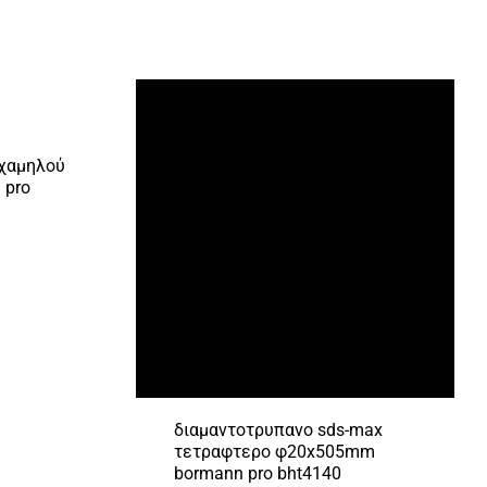
 χαμηλού
 pro
διαμαντοτρυπανο sds-max
τετραφτερο φ20x505mm
bormann pro bht4140