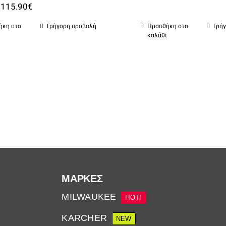
Original
Η
115.90
€
price
τρέχουσα
ήκη στο
Γρήγορη προβολή
Προσθήκη στο
Γρή
was:
τιμή
ι
καλάθι
139.00€.
είναι:
115.90€.
ΜΆΡΚΕΣ
MILWAUKEE
HOT!
KARCHER
NEW