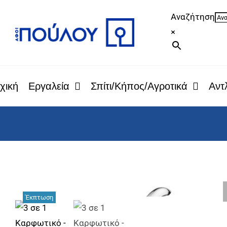
Μετάβαση
Αναζήτηση
στο
×
περιεχόμενο
χική
Εργαλεία
Σπίτι/Κήπος/Αγροτικά
Αντλ
Έκπτωση