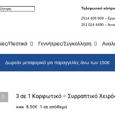
Τηλεφωνικό κέντρ
2514 409 909 – Εργ
251 024 4490 – Αντα
ίες/Πιεστικά
Γεννήτριες/Συγκόλληση
Αναλ
Δωρεάν μεταφορικά για παραγγελίες άνω των 150€
3 σε 1 Καρφωτικό – Συρραπτικό Χειρό
Original
Η
8.50
€
1 σε απόθεμα
9.90
€
price
τρέχουσα