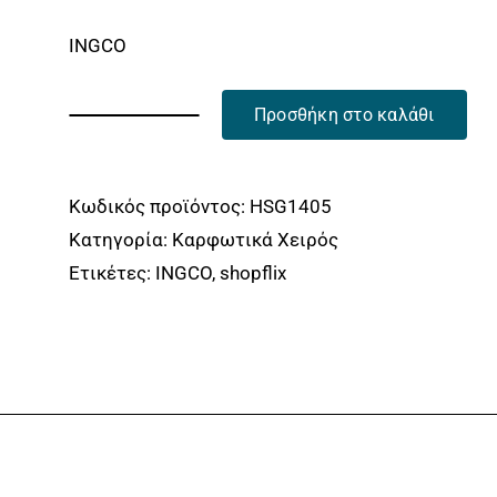
was:
τιμή
INGCO
9.90€.
είναι:
8.50€.
Προσθήκη στο καλάθι
3
σε
1
Κωδικός προϊόντος:
HSG1405
Καρφωτικό
Κατηγορία:
Καρφωτικά Χειρός
-
Ετικέτες:
INGCO
,
shopflix
Συρραπτικό
Χειρός
ποσότητα