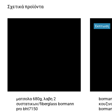
Σχετικά προϊόντα
Έκπτωση
ματσολα 680g, λαβη 2
borman
συστατικων/fiberglass bormann
κουζιν
pro bht7150
bormann