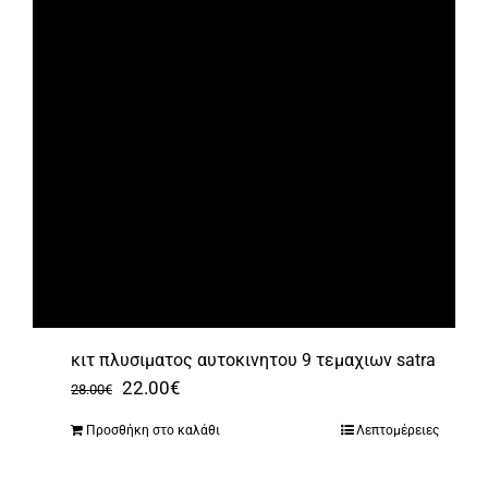
κιτ πλυσιματος αυτοκινητου 9 τεμαχιων satra
Original
Η
22.00
€
28.00
€
price
τρέχουσα
Προσθήκη στο καλάθι
Λεπτομέρειες
was:
τιμή
28.00€.
είναι: