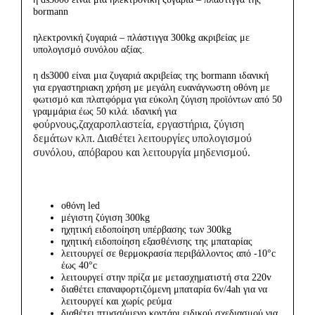
bormann
ηλεκτρονική ζυγαριά – πλάστιγγα 300kg ακριβείας με
υπολογισμό συνόλου αξίας.
η ds3000 είναι μια ζυγαριά ακριβείας της bormann ιδανική
για εργαστηριακη χρήση με μεγάλη ευανάγνωστη οθόνη με
φωτισμό και πλατφόρμα για εύκολη ζύγιση προϊόντων από 50
γραμμάρια έως 50 κιλά. ιδανική για
ούρνους,ζαχαροπλαστεία, εργαστήρια, ζύγιση
φ
δεμάτων κλπ. Διαθέτει λειτουργίες υπολογισμού
συνόλου, απόβαρου και λειτουργία μηδενισμού.
οθόνη led
μέγιστη ζύγιση 300kg
ηχητική ειδοποίηση υπέρβασης των 300kg
ηχητική ειδοποίηση εξασθένισης της μπαταρίας
λειτουργεί σε θερμοκρασία περιβάλλοντος από -10°c
έως 40°c
λειτουργεί στην πρίζα με μετασχηματιστή στα 220v
διαθέτει επαναφορτιζόμενη μπαταρία 6v/4ah για να
λειτουργεί και χωρίς ρεύμα
διαθέτει πτυσσόμενο κοντάρι ειδικού σχεδιασμού για