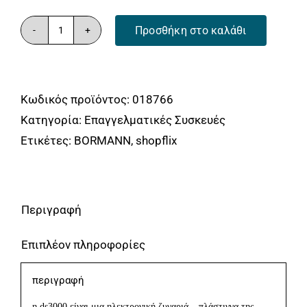
Προσθήκη στο καλάθι
BORMANN
DS3000
Ζυγαριά
Κωδικός προϊόντος:
018766
300Kg
Κατηγορία:
Επαγγελματικές Συσκευές
/
Ετικέτες:
BORMANN
,
shopflix
50gr
BORMANN
ποσότητα
Περιγραφή
Επιπλέον πληροφορίες
περιγραφή
η ds3000 είναι μια ηλεκτρονική ζυγαριά – πλάστιγγα της