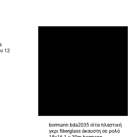
α
υ 12
bormann bda2035 σίτα πλαστική
γκρι fiberglass άκαυστη σε ρολό