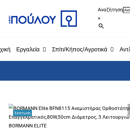
Μετάβαση
Αναζήτηση
στο
×
περιεχόμενο
χική
Εργαλεία
Σπίτι/Κήπος/Αγροτικά
Αντλ
Έκπτωση