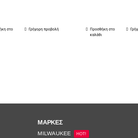
ήκη στο
Γρήγορη προβολή
Προσθήκη στο
Γρή
ι
καλάθι
ΜΆΡΚΕΣ
MILWAUKEE
HOT!