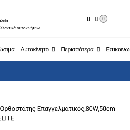
ο
0
αλεία
λλακτικά αυτοκινήτων
ώσιμα
Αυτοκίνητο
Περισσότερα
Επικοινω
 Ορθοστάτης Επαγγελματικός,80W,50cm
ELITE