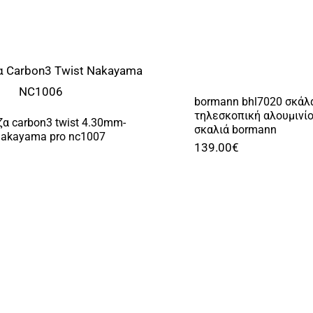
bormann bhl7020 σκάλ
τηλεσκοπική αλουμινίο
ζα carbon3 twist 4.30mm-
σκαλιά bormann
akayama pro nc1007
139.00
€
€