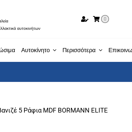
ο
0
αλεία
λλακτικά αυτοκινήτων
ώσιμα
Αυτοκίνητο
Περισσότερα
Επικοινω
βανιζέ 5 Ράφια MDF BORMANN ELITE