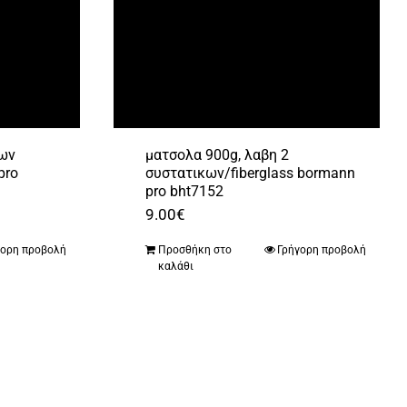
κων
ματσολα 900g, λαβη 2
pro
συστατικων/fiberglass bormann
pro bht7152
9.00
€
γορη προβολή
Προσθήκη στο
Γρήγορη προβολή
καλάθι