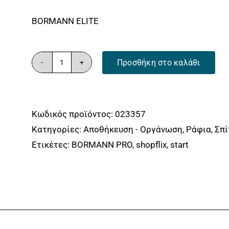
BORMANN ELITE
Προσθήκη στο καλάθι
BORMANN
Elite
BSR2100
Κωδικός προϊόντος:
023357
Ραφιέρα
Κατηγορίες:
Αποθήκευση - Οργάνωση
,
Ράφια
,
Σπί
Γαλβανιζέ
Ετικέτες:
BORMANN PRO
,
shopflix
,
start
5
Ράφια
MDF
BORMANN
ELITE
ποσότητα