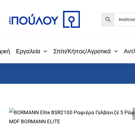
Μετάβαση
στο
περιεχόμενο
χική
Εργαλεία
Σπίτι/Κήπος/Αγροτικά
Αντλ