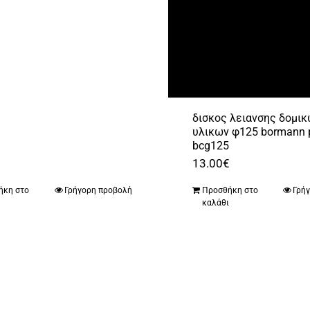
was:
τιμή
347.20€.
είναι:
205.00€.
δισκος λειανσης δομι
υλικων φ125 bormann 
bcg125
13.00
€
ήκη στο
Γρήγορη προβολή
Προσθήκη στο
Γρή
ι
καλάθι