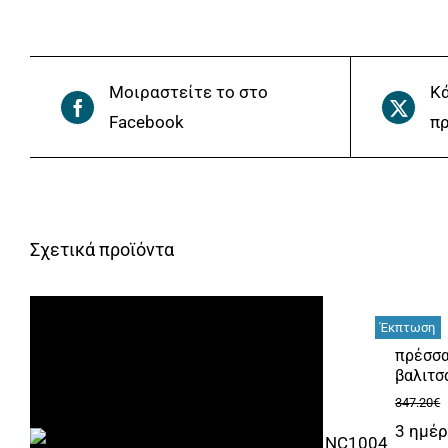
Μοιραστείτε το στο
Κά
Facebook
πρ
Σχετικά προϊόντα
Έκπτωση
πρέσσα
βαλιτσ
347.20
€
3 ημέ