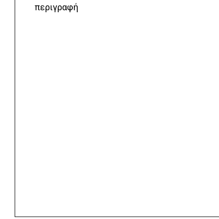
περιγραφή
Διαστάσεις προϊόντος cm:
Μ100xΠ45xΥ190
Μέγιστο φορτίο ανα ράφι kg:
175
Περιλαμβάνει:
Ράφια MDF
Βάρος Συσκευασίας (Kg):
14.7
Τεμάχια/κιβώτιο:
1
Αριθμός Ραφιών:
5