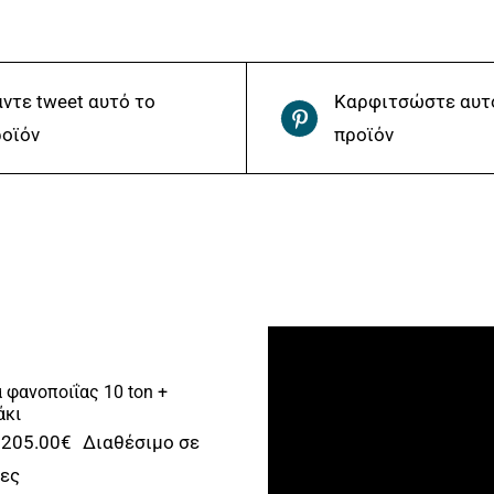
ντε tweet αυτό το
Καρφιτσώστε αυτ
οϊόν
προϊόν
 φανοποιΐας 10 ton +
άκι
Original
Η
205.00
€
Διαθέσιμο σε
price
τρέχουσα
ρες