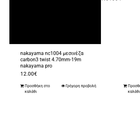
nakayama nc1004 μεσινέζα
carbon3 twist 4.70mm-19m
nakayama pro
12.00
€
Προσθήκη στο
Γρήγορη προβολή
Προσθ
καλάθι
καλάθ