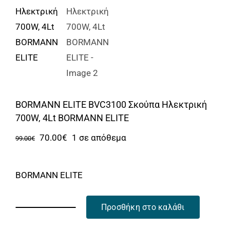
Αυτοκίνητο
Περισσότερα
Επικοινωνία
BORMANN ELITE BVC3100 Σκούπα Ηλεκτρική
700W, 4Lt BORMANN ELITE
Original
Η
70.00
€
1 σε απόθεμα
99.00
€
price
τρέχουσα
was:
τιμή
BORMANN ELITE
99.00€.
είναι:
70.00€.
Προσθήκη στο καλάθι
BORMANN
ELITE