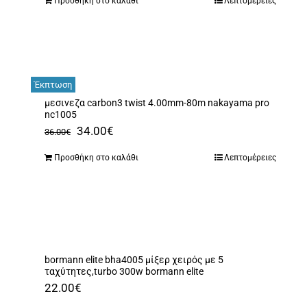
Προσθήκη στο καλάθι
Λεπτομέρειες
Έκπτωση
μεσινεζα carbon3 twist 4.00mm-80m nakayama pro
nc1005
Original
Η
34.00
€
36.00
€
price
τρέχουσα
Προσθήκη στο καλάθι
Λεπτομέρειες
was:
τιμή
36.00€.
είναι:
34.00€.
bormann elite bha4005 μίξερ χειρός με 5
ταχύτητες,turbo 300w bormann elite
22.00
€