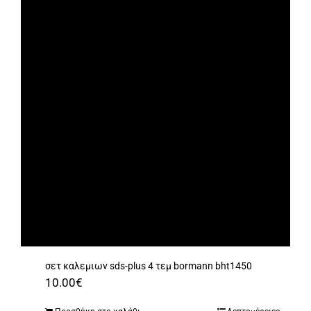
σετ καλεμιων sds-plus 4 τεμ bormann bht1450
10.00
€