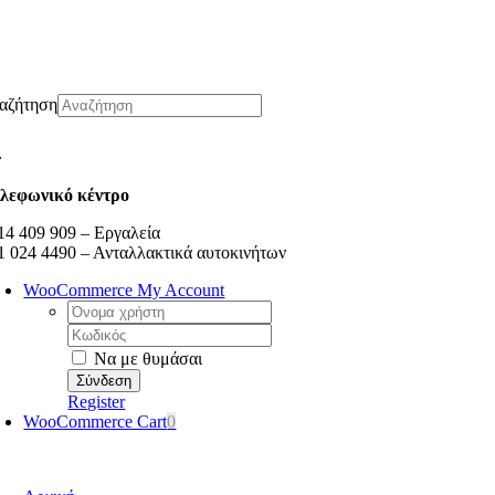
Μετάβαση
στο
περιεχόμενο
αζήτηση
λεφωνικό κέντρο
14 409 909 – Εργαλεία
1 024 4490 – Ανταλλακτικά αυτοκινήτων
WooCommerce My Account
Username:
Κωδικός:
Να με θυμάσαι
Register
WooCommerce Cart
0
oggle
avigation