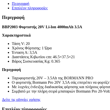
20V
Περιγραφή
,Li-
Επιπλέον πληροφορίες
Ion-
4000Mah-
Περιγραφή
3,5A
BORMANN
BBP2003 Φορτιστής 20V Li-Ion 4000mAh 3.5A
Pro
ποσότητα
Χαρακτηριστικά
Τάση V:
20
Χρόνος Φόρτισης: 1 Ώρα
Ένταση Α:
3,5A
Διαστάσεις Κιβωτίου cm:
46.5×37.5×21
Βάρος Συσκευασίας Kg:
0.365
Περιγραφή
Ταχυφορτιστής 20V – 3.5Ah της BORMANN PRO
Ο φορτιστής Bormann Pro 20V 3,5A σάς επιτρέπει να φορτίζε
Με λυχνίες ένδειξης διαδικασίας φόρτισης και πλήρους φόρτισ
Συμβατό με την πλήρη σειρά μπαταριών Bormann Pro 20-Volt
Δείτε τις οδηγίες χρήσης
Επιπλέον πληροφορίες