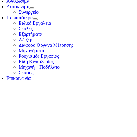
Αναλώσιμα
Αυτοκίνητο
Συνεργείο
Περισσότερα
Ειδικά Εργαλεία
Σκάλες
Εξαρτήματα
Λέιζερ
Διάφορα Όργανα Μέτρησης
Μηχανήματα
Ρουχισμός Εργασίας
Είδη Κιγκαλερίας
Μηχανή – Ποδήλατο
Σκάφος
Επικοινωνία