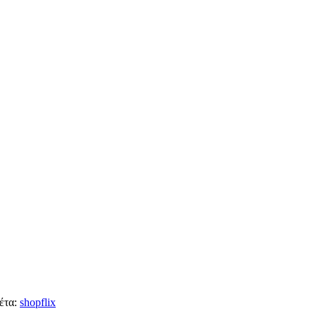
έτα:
shopflix