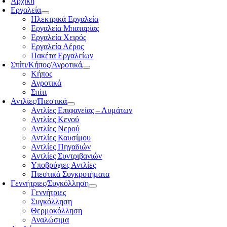
Αρχική
Εργαλεία
Ηλεκτρικά Εργαλεία
Εργαλεία Μπαταρίας
Εργαλεία Χειρός
Εργαλεία Αέρος
Πακέτα Εργαλείων
Σπίτι/Κήπος/Αγροτικά
Κήπος
Αγροτικά
Σπίτι
Αντλίες/Πιεστικά
Αντλίες Επιφανείας – Λυμάτων
Αντλίες Κενού
Αντλίες Νερού
Αντλίες Καυσίμου
Αντλίες Πηγαδιών
Αντλίες Συντριβανιών
Υποβρύχιες Αντλίες
Πιεστικά Συγκροτήματα
Γεννήτριες/Συγκόλληση
Γεννήτριες
Συγκόλληση
Θερμοκόλληση
Αναλώσιμα