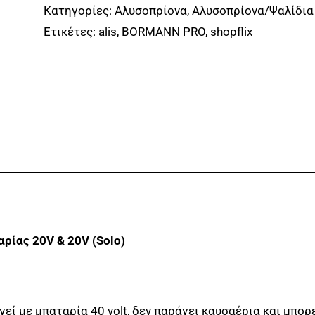
Αλυσοπρίονο
Κατηγορίες:
Αλυσοπρίονα
,
Αλυσοπρίονα/Ψαλίδια
Brushless
Ετικέτες:
alis
,
BORMANN PRO
,
shopflix
20V+20V
BORMANN
Pro
ποσότητα
ρίας 20V & 20V (Solo)
ί με μπαταρία 40 volt, δεν παράγει καυσαέρια και μπορ