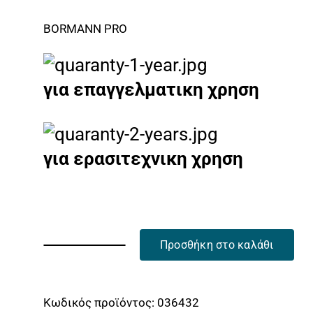
was:
τιμή
BORMANN PRO
199.00€.
είναι:
169.00€.
για επαγγελματικη χρηση
για ερασιτεχνικη χρηση
Προσθήκη στο καλάθι
BORMANN
Pro
BBP4500
Κωδικός προϊόντος:
036432