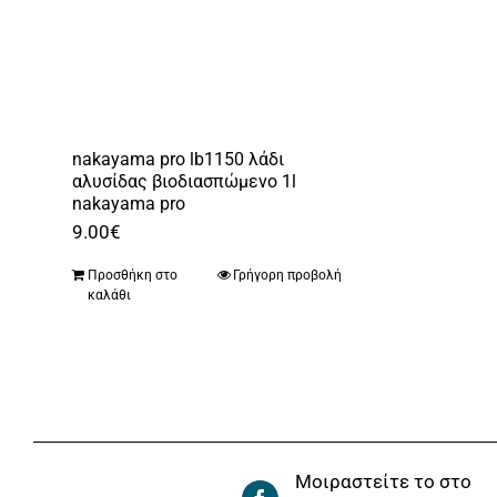
nakayama pro lb1150 λάδι
αλυσίδας βιοδιασπώμενο 1l
nakayama pro
9.00
€
Προσθήκη στο
Γρήγορη προβολή
καλάθι
Μοιραστείτε το στο