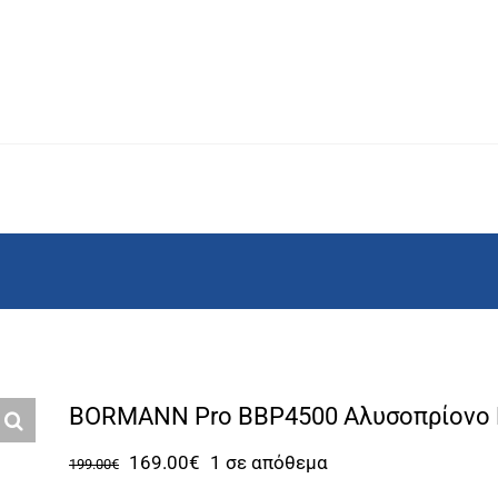
BORMANN Pro BBP4500 Αλυσοπρίονο 
Original
Η
169.00
€
1 σε απόθεμα
199.00
€
price
τρέχουσα