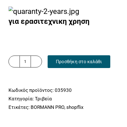
για ερασιτεχνικη χρηση
Προσθήκη στο καλάθι
BORMANN
Pro
BDS7100
Κωδικός προϊόντος:
035930
Τριβείο
Κατηγορία:
Τριβεία
Γυψοσανίδας
Ετικέτες:
BORMANN PRO
,
shopflix
''Brushless''
400W
BORMANN