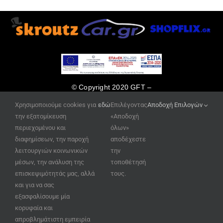
© Copyright 2020 GFT –
κατασκευή ιστοσελίδων
Χρησιμοποιούμε cookies για
εδώ
Επιλέγοντας
Αποδοχή Επιλογών
www.site-eshop.gr
την εξατομίκευση
«Αποδοχή
περιεχομένου και
όλων»
διαφημίσεων, την παροχή
αποδέχεστε
λειτουργιών κοινωνικών
την
μέσων, την ανάλυση της
τοποθέτησή
επισκεψιμότητάς μας, αλλά
τους.
και για να σας
εξασφαλίσουμε μία
κορυφαία και
απροβλημάτιστη εμπειρία