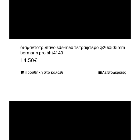
διαμαντοτρυπανο sds-max τετραφτερο φ20x505mm
bormann pro bht4140
14.50
€
Προσθήκη στο καλάθι
Λεπτομέρειες