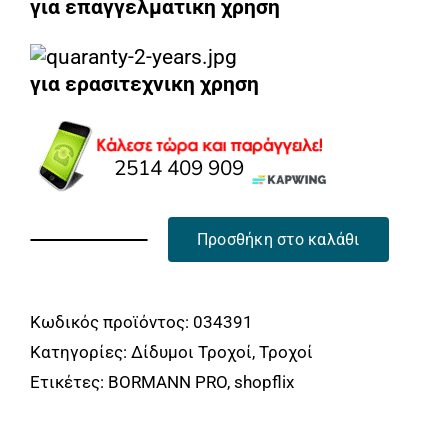
για επαγγελματικη χρηση
για ερασιτεχνικη χρηση
Προσθήκη στο καλάθι
BORMANN
Pro
BDT1535
Κωδικός προϊόντος:
034391
Δίδυμος
Κατηγορίες:
Δίδυμοι Τροχοί
,
Τροχοί
Τροχός
Ετικέτες:
BORMANN PRO
,
shopflix
Με
Φως